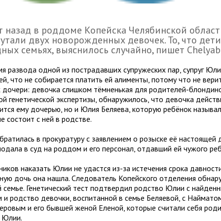
т назад в роддоме Копейска Челябинской облас
утали двух новорожденных девочек. То, что дети
ных семьях, выяснилось случайно, пишет Chelyabi
мя развода одной из пострадавших супружеских пар, супруг Юл
ей, что не собирается платить ей алименты, потому что не верит
х дочери: девочка слишком тёмненькая для родителей-блондино
ой генетической экспертизы, обнаружилось, что девочка действ
ится ему дочерью, но и Юлия Беляева, которую ребёнок называл
е состоит с ней в родстве.
братилась в прокуратуру с заявлением о розыске её настоящей 
подала в суд на роддом и его персонал, отдавший ей чужого реб
ников наказать Юлии не удастся из-за истечения срока давност
ную дочь она нашла. Следователь Копейского отделения обнар
й семье. Генетический тест подтвердил родство Юлии с найден
м и родство девочки, воспитанной в семье Беляевой, с Наймато
еровым и его бывшей женой Еленой, которые считали себя род
 Юлии.