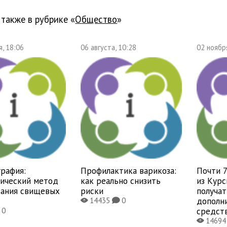
 также в рубрике «
общество
»
, 18:06
06 августа, 10:28
02 ноябр
рафия:
Профилактика варикоза:
Почти 
тический метод
как реально снизить
из Курс
вания свищевых
риски
получат
дополн
14435
0
X
K
средст
0
1469
X