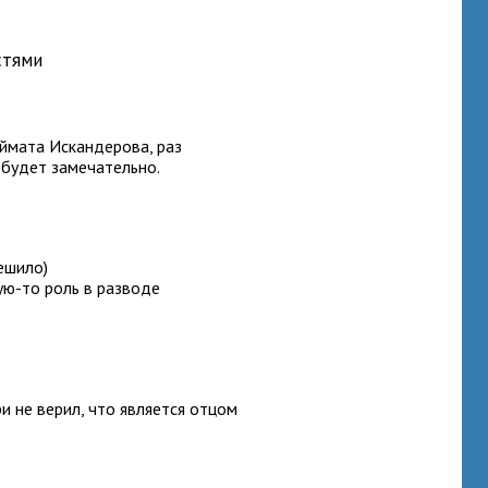
стями
ймата Искандерова, раз
и будет замечательно.
решило)
ую-то роль в разводе
и не верил, что является отцом