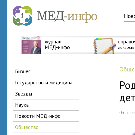
Нов
журнал
справо
МЕД-инфо
лекарств
общ
бизнес
Ро
государство и медицина
звезды
дет
наука
03 окт
новости МЕД-инфо
общество