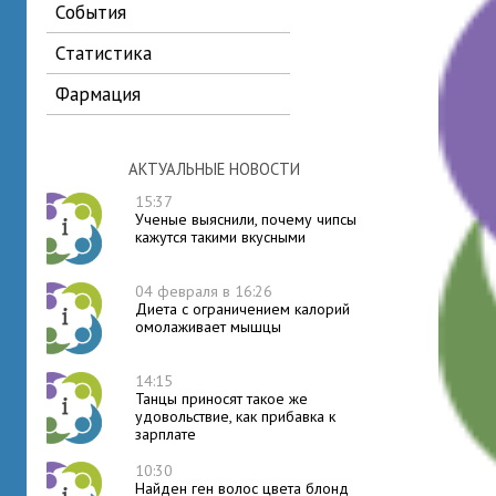
события
статистика
фармация
АКТУАЛЬНЫЕ НОВОСТИ
15:37
Ученые выяснили, почему чипсы
кажутся такими вкусными
04 февраля в 16:26
Диета с ограничением калорий
омолаживает мышцы
14:15
Танцы приносят такое же
удовольствие, как прибавка к
зарплате
10:30
Найден ген волос цвета блонд