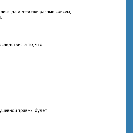
лись. да и девочки разные совсем,
и.
следствия. а то, что
душевной травмы будет