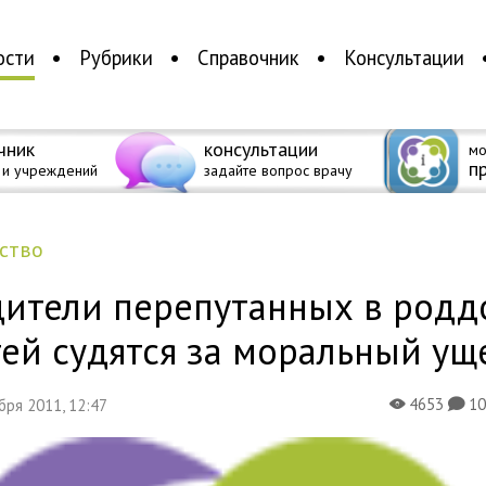
ости
Рубрики
Справочник
Консультации
чник
консультации
мо
п
 и учреждений
задайте вопрос врачу
ество
дители перепутанных в родд
ей судятся за моральный ущ
4653
1
ября 2011, 12:47
X
K