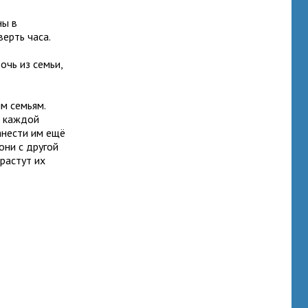
ны в
ерть часа.
чь из семьи,
м семьям.
я каждой
анести им ещё
они с другой
растут их