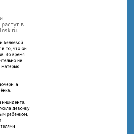
ти
 растут в
nsk.ru.
ии Беляевой
 в то, что он
в. Во время
ительно не
 матерью,
дочери, а
ёнка.
и инцидента.
ужила девочку
ным ребёнком,
м
ителями