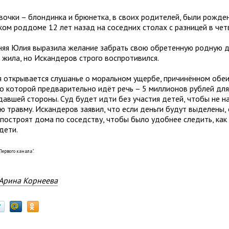
вочки – блондинка и брюнетка, в своих родителей, были рожде
ком роддоме 12 лет назад на соседних столах с разницей в четв
няя Юлия выразила желание забрать свою обретенную родную до
 жила, но Искандеров строго воспротивился.
я открывается слушанье о моральном ущербе, причинённом обеи
 о которой предварительно идёт речь – 5 миллионов рублей дл
давшей стороны. Суд будет идти без участия детей, чтобы не н
 травму. Искандеров заявил, что если деньги будут выделены, 
 построят дома по соседству, чтобы было удобнее следить, как 
дети.
Первого канала".
Арина Корнеева