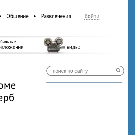
Общение
Развлечения
Войти
бильные
риложения
ВИДЕО
оме
ерб
0