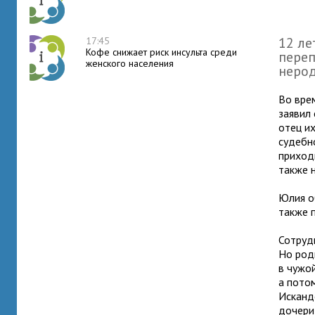
12 ле
17:45
Кофе снижает риск инсульта среди
переп
женского населения
нерод
Во вре
заявил 
отец и
судебн
приход
также н
Юлия о
также 
Сотруд
Но род
в чужо
а пото
Исканд
дочери