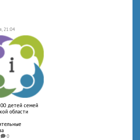
я, 21:04
700 детей семей
кой области
ительные
ва
4
0
K