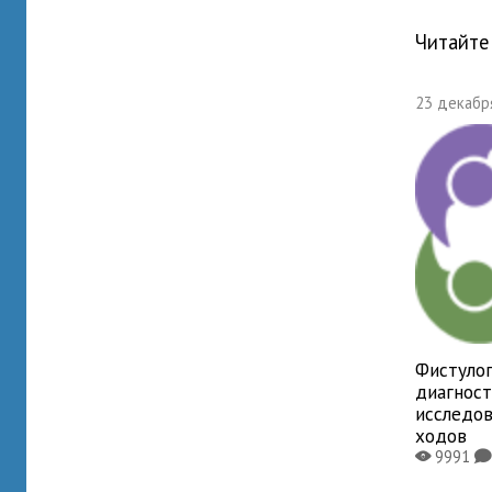
Читайте
23 декабря
Фистулог
диагнос
исследо
ходов
9991
X
K