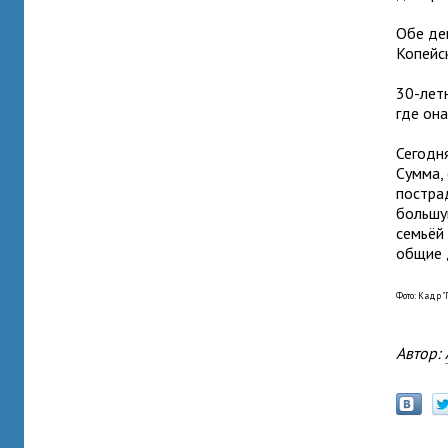
Обе де
Копейс
30-лет
где она
Сегодн
Сумма,
постра
большую
семьёй
общие 
Фото: Кадр "
Автор: