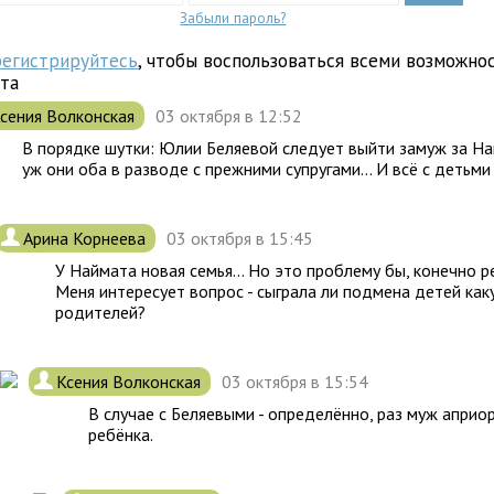
Забыли пароль?
регистрируйтесь
, чтобы воспользоваться всеми возможно
йта
сения Волконская
03 октября в 12:52
В порядке шутки: Юлии Беляевой следует выйти замуж за На
уж они оба в разводе с прежними супругами... И всё с детьм
.
Арина Корнеева
03 октября в 15:45
У Наймата новая семья... Но это проблему бы, конечно 
Меня интересует вопрос - сыграла ли подмена детей как
родителей?
.
Ксения Волконская
03 октября в 15:54
В случае с Беляевыми - определённо, раз муж априор
ребёнка.