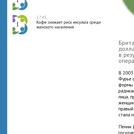
17:45
Кофе снижает риск инсульта среди
женского населения
Брита
долла
в рез
опера
В 2003
Фурье 
формы 
радика
лица, 
женщин
правый 
стала н
Пенни 
госуда