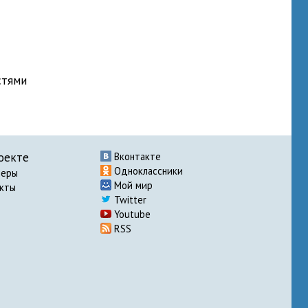
стями
оекте
Вконтакте
Одноклассники
неры
Мой мир
акты
Twitter
Youtube
RSS