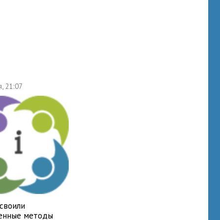
я, 21:07
освоили
енные методы