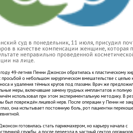
нский суд в понедельник, 11 июля, присудил поч
ров в качестве компенсации женщине, которая 
ультате неправильно проведенной косметическо
ции на лице.
 году 49-летняя Пенни Джонсон обратилась к пластическому хир
с просьбой о небольшом хирургическом вмешательстве с целью 
носа и удаления тёмных кругов под глазами. Врач же предложил
льные меры, включавшие замену грудных имплантатов и полную
причём использовал при этом экспериментальную методику. В рез
ы был повреждён лицевой нерв. После операции у Пенни не зак
глаз, она испытывает постоянную боль, рот пациентки перекоше
евнятной.
Джонсон готовилась стать парикмахером, но карьеру начала с
рственной службы, а после переезда в частный сектор организо