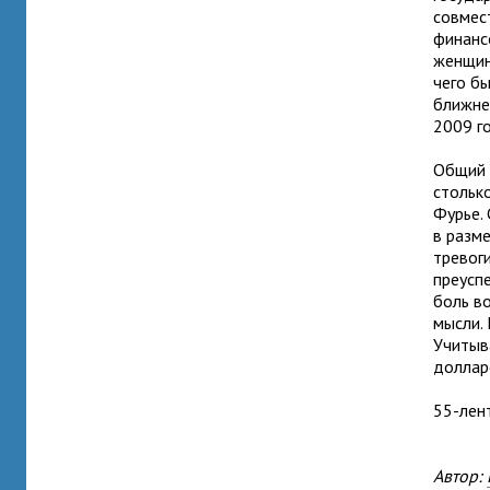
совмес
финанс
женщин
чего бы
ближне
2009 г
Общий 
столько
Фурье.
в разм
тревоги
преусп
боль во
мысли.
Учитыв
доллар
55-лен
Автор: