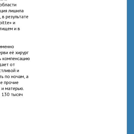
 области
ация лишила
 в результате
itte» и
тищем и в
 именно
рви её хирург
ть компенсацию
дает от
стливой и
ь по ночам, а
се прочие
 и матерью.
о 130 тысяч