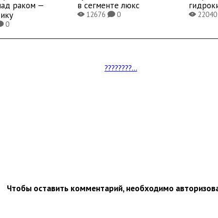
над раком —
в сегменте люкс
гидрок
тику
12676
0
2204
X
K
X
0
K
????????...
Чтобы оставить комментарий, необходимо авторизов