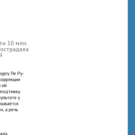
ти 10 млн.
пострадала
й
ургу Ле Ру-
коррекции
 ей
 подтяжку
ультате у
рывается
н, а речь
вала