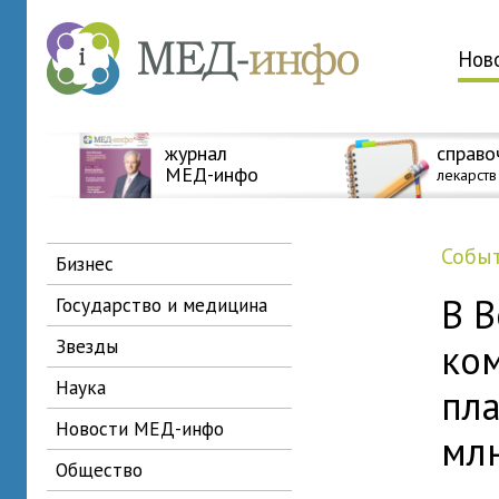
Нов
журнал
справо
МЕД-инфо
лекарств
собы
бизнес
В 
государство и медицина
звезды
ко
наука
пл
новости МЕД-инфо
млн
общество