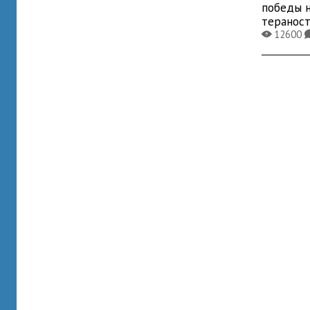
победы 
теранос
12600
X