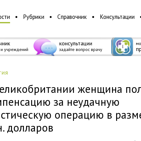
ости
Рубрики
Справочник
Консультации
чник
консультации
мо
п
 и учреждений
задайте вопрос врачу
тия
Великобритании женщина по
мпенсацию за неудачную
астическую операцию в разм
. долларов