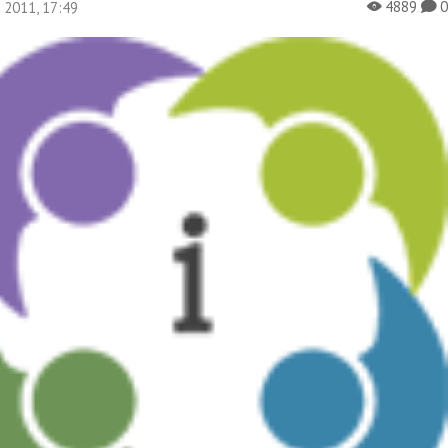
4889
я 2011, 17:49
X
K