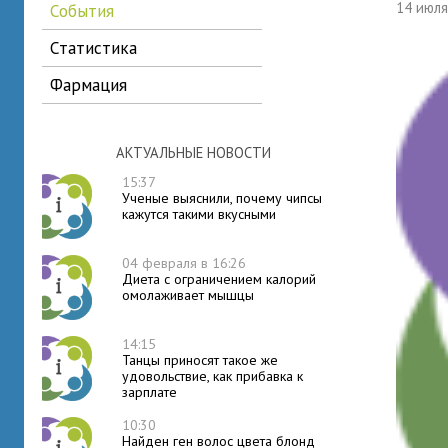
14 июл
события
статистика
фармация
АКТУАЛЬНЫЕ НОВОСТИ
15:37
Ученые выяснили, почему чипсы
кажутся такими вкусными
04 февраля в 16:26
Диета с ограничением калорий
омолаживает мышцы
14:15
Танцы приносят такое же
удовольствие, как прибавка к
зарплате
10:30
Найден ген волос цвета блонд