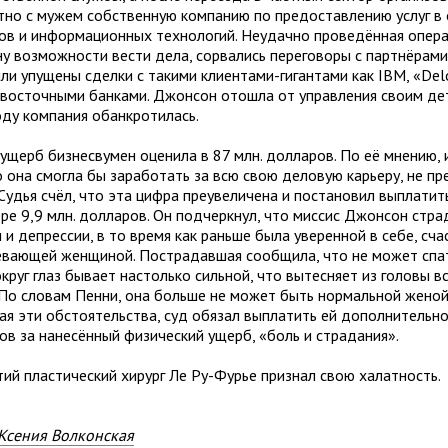
тно с мужем собственную компанию по предоставлению услуг в
ов и информационных технологий. Неудачно проведённая опер
у возможности вести дела, сорвались переговоры с партнёрами,
ли упущены сделки с такими клиентами-гигантами как IBM, «Delo
восточными банками. Джонсон отошла от управления своим де
оду компания обанкротилась.
ущерб бизнесвумен оценила в 87 млн. долларов. По её мнению,
 она смогла бы заработать за всю свою деловую карьеру, не пре
 Судья счёл, что эта цифра преувеличена и постановил выплати
ере 9,9 млн. долларов. Он подчеркнул, что миссис Джонсон стра
 и депрессии, в то время как раньше была уверенной в себе, сча
евающей женщиной. Пострадавшая сообщила, что не может спат
круг глаз бывает настолько сильной, что вытесняет из головы в
 По словам Пенни, она больше не может быть нормальной женой
ая эти обстоятельства, суд обязал выплатить ей дополнительн
ов за нанесённый физический ущерб, «боль и страдания».
тий пластический хирург Ле Ру-Фурье признал свою халатность.
Ксения Волконская