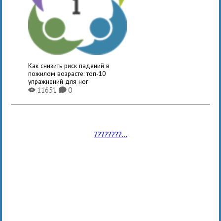
Как снизить риск падений в
пожилом возрасте: топ-10
упражнений для ног
11651
0
X
K
????????...