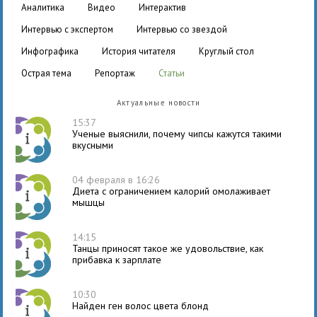
аналитика
видео
интерактив
интервью с экспертом
интервью со звездой
инфографика
история читателя
круглый стол
острая тема
репортаж
статьи
Актуальные новости
15:37
Ученые выяснили, почему чипсы кажутся такими
вкусными
04 февраля в 16:26
Диета с ограничением калорий омолаживает
мышцы
14:15
Танцы приносят такое же удовольствие, как
прибавка к зарплате
10:30
Найден ген волос цвета блонд