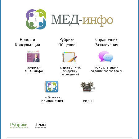
Новости
Рубрики
Справочник
Консультации
Общение
Развлечения
журнал
справочник
консультации
МЕД-инфо
лекарств и
задайте вопрос врачу
учреждений
мобильные
приложения
ВИДЕО
Рубрики
Темы