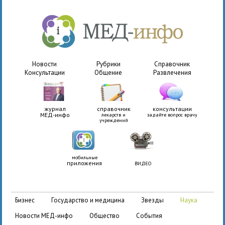
Новости
Рубрики
Справочник
Консультации
Общение
Развлечения
журнал
справочник
консультации
МЕД-инфо
лекарств и
задайте вопрос врачу
учреждений
мобильные
приложения
ВИДЕО
бизнес
государство и медицина
звезды
наука
новости МЕД-инфо
общество
события