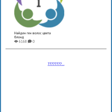
Найден ген волос цвета
блонд
6168
0
X
K
????????...