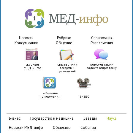
Новости
Рубрики
Справочник
Консультации
Общение
Развлечения
журнал
справочник
консультации
МЕД-инфо
лекарств и
задайте вопрос врачу
учреждений
мобильные
приложения
ВИДЕО
бизнес
государство и медицина
звезды
наука
новости МЕД-инфо
общество
события