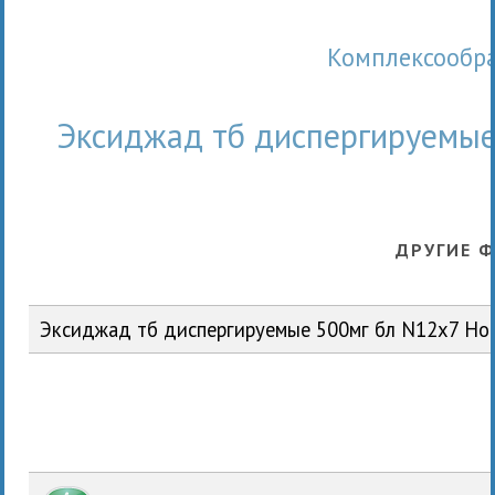
Комплексооб
Эксиджад тб диспергируемые
ДРУГИЕ 
Эксиджад тб диспергируемые 500мг бл N12x7 Н