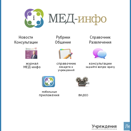
Новости
Рубрики
Справочник
Консультации
Общение
Развлечения
журнал
справочник
консультации
МЕД-инфо
лекарств и
задайте вопрос врачу
учреждений
мобильные
приложения
ВИДЕО
Учреждения
Ле