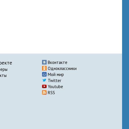
оекте
Вконтакте
Одноклассники
неры
Мой мир
акты
Twitter
Youtube
RSS