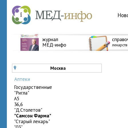
Нов
журнал
справо
МЕД-инфо
лекарств
Москва
u
Аптеки
государственные
"Ригла"
A5
36,6
"Д.Столетов"
"Самсон Фарма"
"Старый лекарь"
"03"