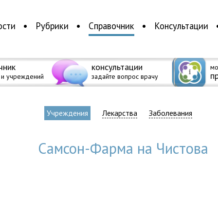
ости
Рубрики
Справочник
Консультации
чник
консультации
мо
п
 и учреждений
задайте вопрос врачу
Учреждения
Лекарства
Заболевания
Самсон-Фарма на Чистова