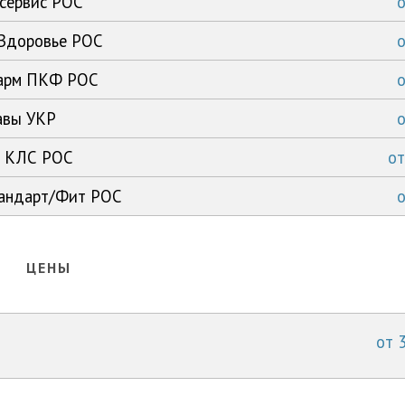
дсервис РОС
 Здоровье РОС
фарм ПКФ РОС
равы УКР
x1 КЛС РОС
о
тандарт/Фит РОС
ЦЕНЫ
от 