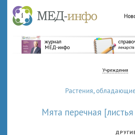
Нов
журнал
справо
МЕД-инфо
лекарств
Учреждения
Растения, обладающи
Мята перечная [листья
ДРУГИ