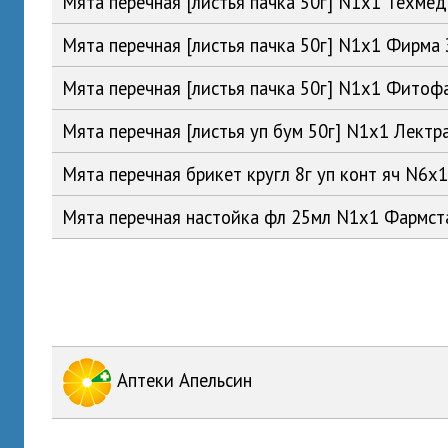
Мята перечная [листья пачка 50г] N1x1 Техме
Мята перечная [листья пачка 50г] N1x1 Фирма
Мята перечная [листья пачка 50г] N1x1 Фито
Мята перечная [листья уп бум 50г] N1x1 Лект
Мята перечная брикет кругл 8г уп конт яч N6
Мята перечная настойка фл 25мл N1x1 Фармс
Аптеки Апельсин