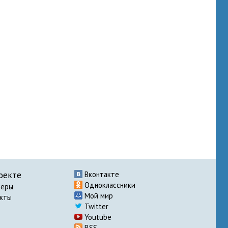
оекте
Вконтакте
Одноклассники
неры
Мой мир
акты
Twitter
Youtube
RSS