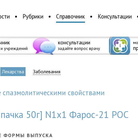
ости
Рубрики
Справочник
Консультации
чник
консультации
мо
п
 и учреждений
задайте вопрос врачу
Лекарства
Заболевания
е спазмолитическими свойствами
 пачка 50г] N1x1 Фарос-21 РОС
Е ФОРМЫ ВЫПУСКА