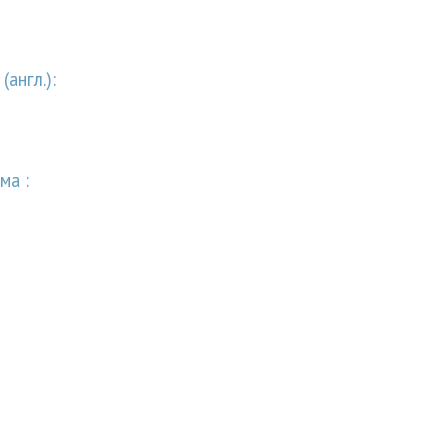
англ.):
ма :