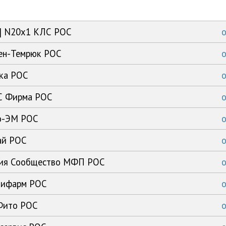
ка] N20x1 КЛС РОС
лен-Темрюк РОС
ика РОС
 С Фирма РОС
то-ЭМ РОС
чай РОС
олия Сообщество МФП РОС
едифарм РОС
-Фито РОС