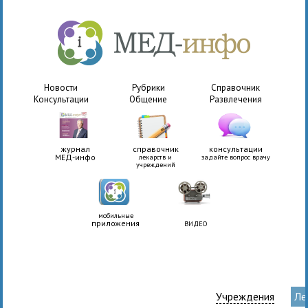
Новости
Рубрики
Справочник
Консультации
Общение
Развлечения
журнал
справочник
консультации
МЕД-инфо
лекарств и
задайте вопрос врачу
учреждений
мобильные
приложения
ВИДЕО
Учреждения
Ле