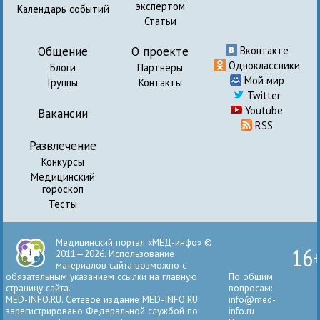
экспертом
Календарь событий
Статьи
Общение
О проекте
Вконтакте
Одноклассники
Блоги
Партнеры
Мой мир
Группы
Контакты
Twitter
Youtube
Вакансии
RSS
Развлечение
Конкурсы
Медицинский
гороскоп
Тесты
Медицинский портал «МЕД-инфо» ©
16
2011—2026. Использование
материалов сайта возможно с
обязательным указанием ссылки на главную
По общим
страницу сайта.
вопросам:
MED-INFO.RU. Сетевое издание MED-INFO.RU
info@med-
зарегистрировано Федеральной службой по
info.ru