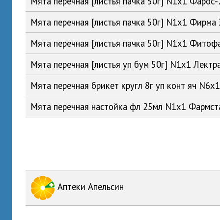
Мята перечная [листья пачка 50г] N1x1 Фарос
Мята перечная [листья пачка 50г] N1x1 Фирма
Мята перечная [листья пачка 50г] N1x1 Фито
Мята перечная [листья уп бум 50г] N1x1 Лект
Мята перечная брикет кругл 8г уп конт яч N6
Мята перечная настойка фл 25мл N1x1 Фармс
Аптеки Апельсин