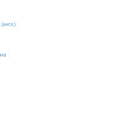
англ.):
ма :