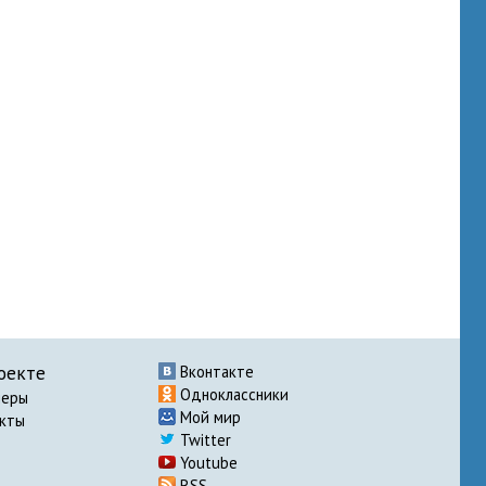
оекте
Вконтакте
Одноклассники
неры
Мой мир
акты
Twitter
Youtube
RSS