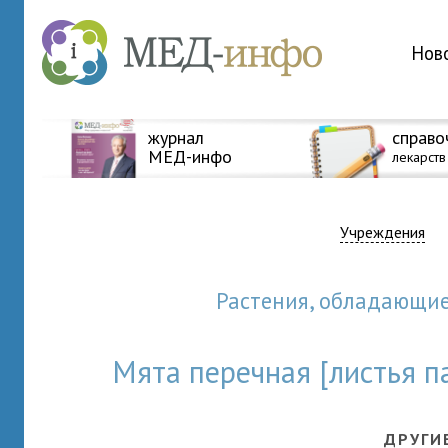
Нов
журнал
справо
МЕД-инфо
лекарств
Учреждения
Растения, обладающи
Мята перечная [листья п
ДРУГИ