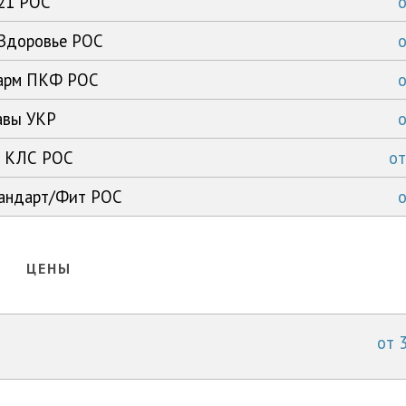
-21 РОС
 Здоровье РОС
фарм ПКФ РОС
равы УКР
x1 КЛС РОС
о
тандарт/Фит РОС
ЦЕНЫ
от 