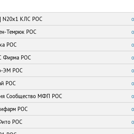
ка] N20x1 КЛС РОС
лен-Темрюк РОС
ика РОС
 С Фирма РОС
то-ЭМ РОС
чай РОС
олия Сообщество МФП РОС
едифарм РОС
-Фито РОС