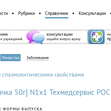
ости
Рубрики
Справочник
Консультации
чник
консультации
мо
п
 и учреждений
задайте вопрос врачу
Лекарства
Заболевания
е спазмолитическими свойствами
ачка 50г] N1x1 Техмедсервис РОС
Е ФОРМЫ ВЫПУСКА