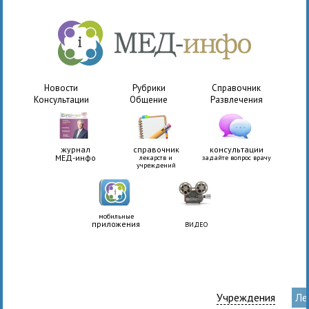
Новости
Рубрики
Справочник
Консультации
Общение
Развлечения
журнал
справочник
консультации
МЕД-инфо
лекарств и
задайте вопрос врачу
учреждений
мобильные
приложения
ВИДЕО
Учреждения
Ле