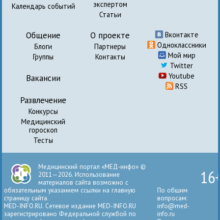
экспертом
Календарь событий
Статьи
Общение
О проекте
Вконтакте
Одноклассники
Блоги
Партнеры
Мой мир
Группы
Контакты
Twitter
Youtube
Вакансии
RSS
Развлечение
Конкурсы
Медицинский
гороскоп
Тесты
Медицинский портал «МЕД-инфо» ©
16
2011—2026. Использование
материалов сайта возможно с
обязательным указанием ссылки на главную
По общим
страницу сайта.
вопросам:
MED-INFO.RU. Сетевое издание MED-INFO.RU
info@med-
зарегистрировано Федеральной службой по
info.ru