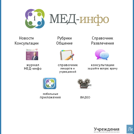
Новости
Рубрики
Справочник
Консультации
Общение
Развлечения
журнал
справочник
консультации
МЕД-инфо
лекарств и
задайте вопрос врачу
учреждений
мобильные
приложения
ВИДЕО
Учреждения
Ле