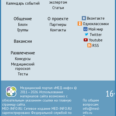
экспертом
Календарь событий
Статьи
Общение
О проекте
Вконтакте
Одноклассники
Блоги
Партнеры
Мой мир
Группы
Контакты
Twitter
Youtube
Вакансии
RSS
Развлечение
Конкурсы
Медицинский
гороскоп
Тесты
Медицинский портал «МЕД-инфо» ©
16
2011—2026. Использование
материалов сайта возможно с
обязательным указанием ссылки на главную
По общим
страницу сайта.
вопросам:
MED-INFO.RU. Сетевое издание MED-INFO.RU
info@med-
зарегистрировано Федеральной службой по
info.ru