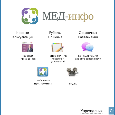
Новости
Рубрики
Справочник
Консультации
Общение
Развлечения
журнал
справочник
консультации
МЕД-инфо
лекарств и
задайте вопрос врачу
учреждений
мобильные
приложения
ВИДЕО
Учреждения
Ле