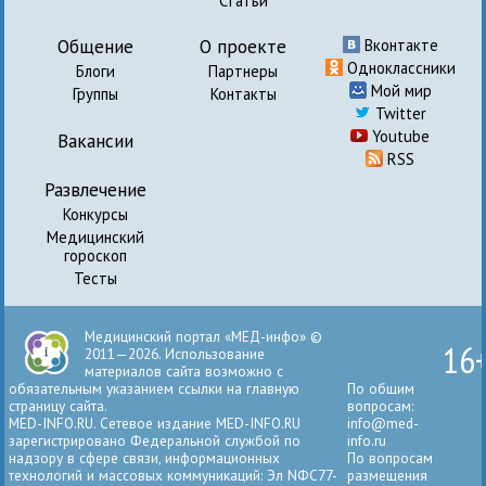
Статьи
Общение
О проекте
Вконтакте
Одноклассники
Блоги
Партнеры
Мой мир
Группы
Контакты
Twitter
Youtube
Вакансии
RSS
Развлечение
Конкурсы
Медицинский
гороскоп
Тесты
Медицинский портал «МЕД-инфо» ©
16
2011—2026. Использование
материалов сайта возможно с
обязательным указанием ссылки на главную
По общим
страницу сайта.
вопросам:
MED-INFO.RU. Сетевое издание MED-INFO.RU
info@med-
зарегистрировано Федеральной службой по
info.ru
надзору в сфере связи, информационных
По вопросам
технологий и массовых коммуникаций: Эл NФС77-
размещения