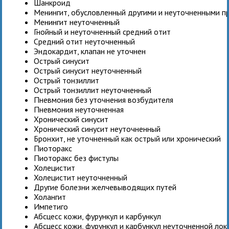
Шанкроид
Менингит, обусловленный другими и неуточненными п
Менингит неуточненный
Гнойный и неуточненный средний отит
Средний отит неуточненный
Эндокардит, клапан не уточнен
Острый синусит
Острый синусит неуточненный
Острый тонзиллит
Острый тонзиллит неуточненный
Пневмония без уточнения возбудителя
Пневмония неуточненная
Хронический синусит
Хронический синусит неуточненный
Бронхит, не уточненный как острый или хронический
Пиоторакс
Пиоторакс без фистулы
Холецистит
Холецистит неуточненный
Другие болезни желчевыводящих путей
Холангит
Импетиго
Абсцесс кожи, фурункул и карбункул
Абсцесс кожи, фурункул и карбункул неуточненной лок