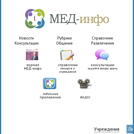
Новости
Рубрики
Справочник
Консультации
Общение
Развлечения
журнал
справочник
консультации
МЕД-инфо
лекарств и
задайте вопрос врачу
учреждений
мобильные
приложения
ВИДЕО
Учреждения
Ле