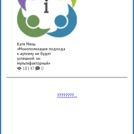
Катя Мень:
«Монополизация подхода
к аутизму не будет
успешной: он
мультифакторный»
18147
0
X
K
????????...