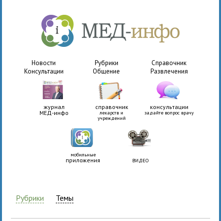
Новости
Рубрики
Справочник
Консультации
Общение
Развлечения
журнал
справочник
консультации
МЕД-инфо
лекарств и
задайте вопрос врачу
учреждений
мобильные
приложения
ВИДЕО
Рубрики
Темы