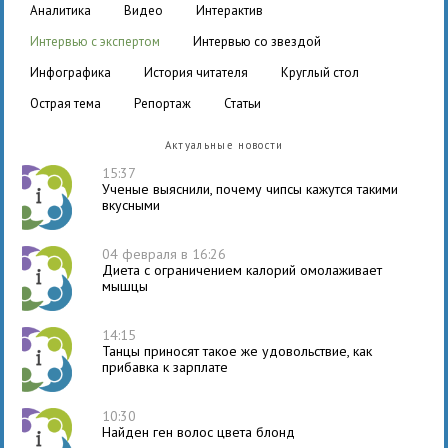
аналитика
видео
интерактив
интервью с экспертом
интервью со звездой
инфографика
история читателя
круглый стол
острая тема
репортаж
статьи
Актуальные новости
15:37
Ученые выяснили, почему чипсы кажутся такими
вкусными
04 февраля в 16:26
Диета с ограничением калорий омолаживает
мышцы
14:15
Танцы приносят такое же удовольствие, как
прибавка к зарплате
10:30
Найден ген волос цвета блонд