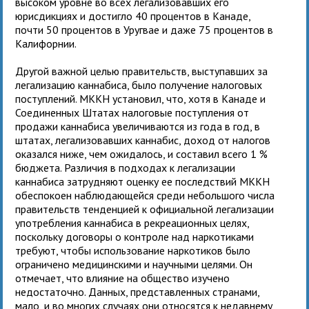
высоком уровне во всех легализовавших его
юрисдикциях и достигло 40 процентов в Канаде,
почти 50 процентов в Уругвае и даже 75 процентов в
Калифорнии.
Другой важной целью правительств, выступавших за
легализацию каннабиса, было получение налоговых
поступлений. МККН установил, что, хотя в Канаде и
Соединенных Штатах налоговые поступления от
продажи каннабиса увеличиваются из года в год, в
штатах, легализовавших каннабис, доход от налогов
оказался ниже, чем ожидалось, и составил всего 1 %
бюджета. Различия в подходах к легализации
каннабиса затрудняют оценку ее последствий МККН
обеспокоен наблюдающейся среди небольшого числа
правительств тенденцией к официальной легализации
употребления каннабиса в рекреационных целях,
поскольку договоры о контроле над наркотиками
требуют, чтобы использование наркотиков было
ограничено медицинскими и научными целями. Он
отмечает, что влияние на общество изучено
недостаточно. Данных, представленных странами,
мало, и во многих случаях они относятся к недавнему