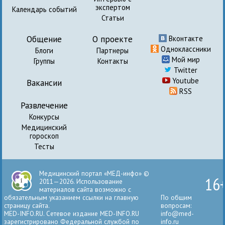
экспертом
Календарь событий
Статьи
Общение
О проекте
Вконтакте
Одноклассники
Блоги
Партнеры
Мой мир
Группы
Контакты
Twitter
Youtube
Вакансии
RSS
Развлечение
Конкурсы
Медицинский
гороскоп
Тесты
Медицинский портал «МЕД-инфо» ©
16
2011—2026. Использование
материалов сайта возможно с
обязательным указанием ссылки на главную
По общим
страницу сайта.
вопросам:
MED-INFO.RU. Сетевое издание MED-INFO.RU
info@med-
зарегистрировано Федеральной службой по
info.ru