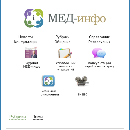
Новости
Рубрики
Справочник
Консультации
Общение
Развлечения
журнал
справочник
консультации
МЕД-инфо
лекарств и
задайте вопрос врачу
учреждений
мобильные
приложения
ВИДЕО
Рубрики
Темы