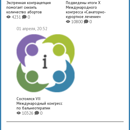
Экстренная контрацепция
Подведены итоги X
помогает снизить
Международного
количество абортов
конгресса «Санаторно-
курортное лечение»
4231
0
X
K
10800
0
X
K
01 апреля, 20:52
Состоялся VII
Международный конгресс
по бальнеотерапии
10326
0
X
K