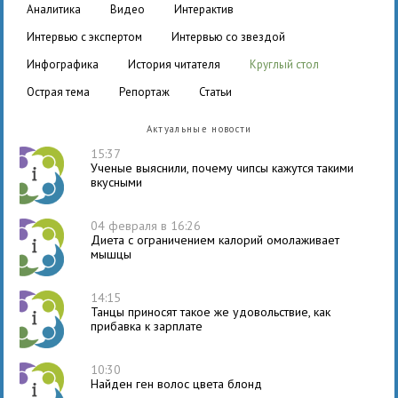
аналитика
видео
интерактив
интервью с экспертом
интервью со звездой
инфографика
история читателя
круглый стол
острая тема
репортаж
статьи
Актуальные новости
15:37
Ученые выяснили, почему чипсы кажутся такими
вкусными
04 февраля в 16:26
Диета с ограничением калорий омолаживает
мышцы
14:15
Танцы приносят такое же удовольствие, как
прибавка к зарплате
10:30
Найден ген волос цвета блонд