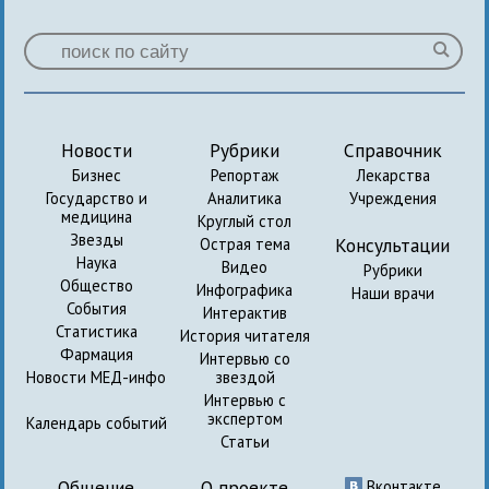
Новости
Рубрики
Справочник
Бизнес
Репортаж
Лекарства
Государство и
Аналитика
Учреждения
медицина
Круглый стол
Звезды
Консультации
Острая тема
Наука
Видео
Рубрики
Общество
Инфографика
Наши врачи
События
Интерактив
Статистика
История читателя
Фармация
Интервью со
Новости МЕД-инфо
звездой
Интервью с
экспертом
Календарь событий
Статьи
Общение
О проекте
Вконтакте