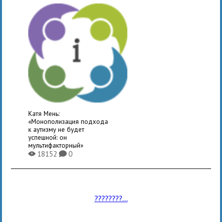
Катя Мень:
«Монополизация подхода
к аутизму не будет
успешной: он
мультифакторный»
18152
0
X
K
????????...