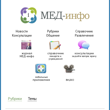
Новости
Рубрики
Справочник
Консультации
Общение
Развлечения
журнал
справочник
консультации
МЕД-инфо
лекарств и
задайте вопрос врачу
учреждений
мобильные
приложения
ВИДЕО
Рубрики
Темы