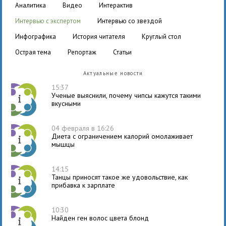
аналитика
видео
интерактив
интервью с экспертом
интервью со звездой
инфографика
история читателя
круглый стол
острая тема
репортаж
статьи
Актуальные новости
15:37
Ученые выяснили, почему чипсы кажутся такими
вкусными
04 февраля в 16:26
Диета с ограничением калорий омолаживает
мышцы
14:15
Танцы приносят такое же удовольствие, как
прибавка к зарплате
10:30
Найден ген волос цвета блонд