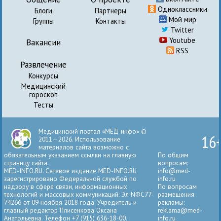
Одноклассники
Блоги
Партнеры
Мой мир
Группы
Контакты
Twitter
Youtube
Вакансии
RSS
Развлечение
Конкурсы
Медицинский
гороскоп
Тесты
Медицинский портал «МЕД-инфо» ©
16
2011—2026. Использование
материалов сайта возможно с
обязательным указанием ссылки на главную
По общим
страницу сайта.
вопросам:
MED-INFO.RU. Сетевое издание MED-INFO.RU
info@med-
зарегистрировано Федеральной службой по
info.ru
надзору в сфере связи, информационных
По вопросам
технологий и массовых коммуникаций: Эл NФС77-
размещения
74266 от 09 ноября 2018 года. Учредитель и
рекламы:
главный редактор Плисенкова Оксана
reklama@med-
Анатольевна. Телефон +7 (915) 636-18-00.
info.ru