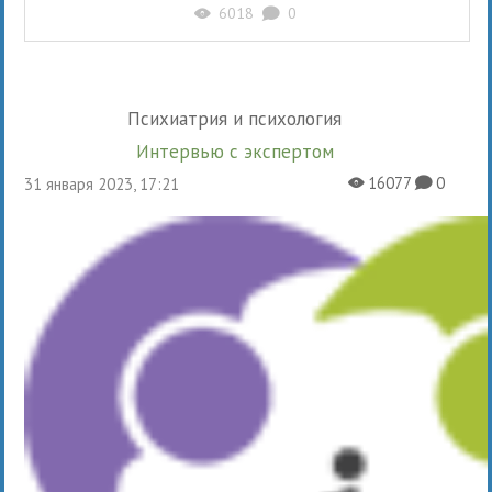
6018
0
X
K
Психиатрия и психология
Интервью с экспертом
16077
0
31 января 2023, 17:21
X
K