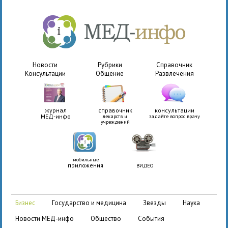
Новости
Рубрики
Справочник
Консультации
Общение
Развлечения
журнал
справочник
консультации
МЕД-инфо
лекарств и
задайте вопрос врачу
учреждений
мобильные
приложения
ВИДЕО
бизнес
государство и медицина
звезды
наука
новости МЕД-инфо
общество
события