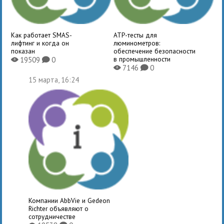
Как работает SMAS-
ATP-тесты для
лифтинг и когда он
люминометров:
показан
обеспечение безопасности
в промышленности
19509
0
X
K
7146
0
X
K
15 марта, 16:24
Компании AbbVie и Gedeon
Richter объявляют о
сотрудничестве