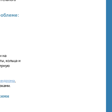
роблеме:
и на
ты, кольца и
терную
синдрома
,
зками.
кими