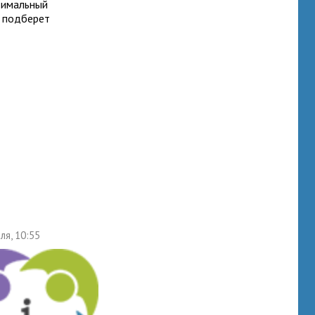
тимальный
о подберет
ля, 10:55