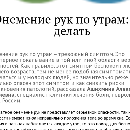
немение рук по утрам:
делать
нение рук по утрам – тревожный симптом. Это
терное покалывание в той или иной области ве
ностей. Как правило, этот симптом беспокоит л
его возраста, тем не менее подобная симптома
чаться и у молодых людей, но значительно реже. 
лько опасен этот симптом и как снизить риски
кновения патологий, рассказала
Ашихмина Алек
иевна
, специалист клиники лечения боли, невр
 России.
атное онемение рук не представляет серьезной опасности, так 
ости немеют из-за неправильно положения тела во время сна. Е
ия в пальцах наблюдается каждое утро, то это повод для беспо
ие рук способны вызывать серьезные патологии, требующие дл