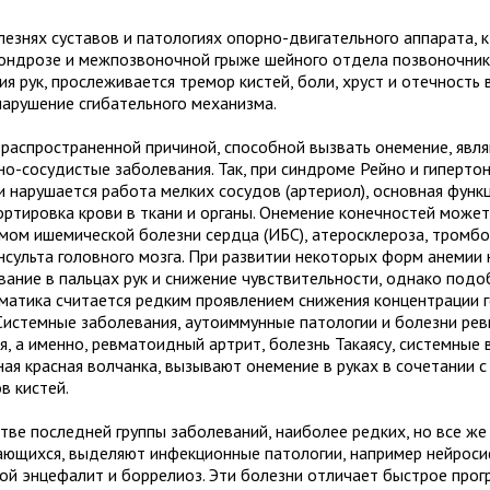
лезнях суставов и патологиях опорно-двигательного аппарата, 
ондрозе и межпозвоночной грыже шейного отдела позвоночник
я рук, прослеживается тремор кистей, боли, хруст и отечность в
нарушение сгибательного механизма.
 распространенной причиной, способной вызвать онемение, явл
но-сосудистые заболевания. Так, при синдроме Рейно и гиперто
и нарушается работа мелких сосудов (артериол), основная функ
ортировка крови в ткани и органы. Онемение конечностей может
мом ишемической болезни сердца (ИБС), атеросклероза, тромб
нсульта головного мозга. При развитии некоторых форм анемии
вание в пальцах рук и снижение чувствительности, однако подо
матика считается редким проявлением снижения концентрации 
 Системные заболевания, аутоиммунные патологии и болезни ре
я, а именно, ревматоидный артрит, болезнь Такаясу, системные 
ная красная волчанка, вызывают онемение в руках в сочетании 
в кистей.
стве последней группы заболеваний, наиболее редких, но все же
ающихся, выделяют инфекционные патологии, например нейроси
ой энцефалит и боррелиоз. Эти болезни отличает быстрое прог