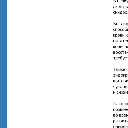
В перв
люди, 
синдро
Во вто
способ
крови 
питате
конечн
восста
требует
Также 
эндокр
щитови
чувств
и сниж
Патоло
позвон
во вре
развит
онемен