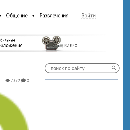
Общение
Развлечения
Войти
бильные
риложения
ВИДЕО
7372
0
X
K