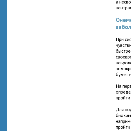
а несв
центра
Онем
забол
При си
чувств
быстре
своевр
неврол
эндокр
будет 
На пер
опреде
пройти
Для по
биохим
наприм
пройти