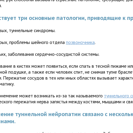
.
твует три основные патологии, приводящие к п
вых, туннельные синдромы.
рых, проблемы шейного отдела
позвоночника
.
ьих, заболевания сердечно-сосудистой системы.
ание в кистях может появиться, если спать в тесной пижаме ил
ой подушке, а также если человек спит, не снимая тугие брасле
и. Пережатие сосудов в тех или иных областях вызывает харак
матику.
онемение может возникать из-за так называемого
туннельного 
еского пережатия нерва запястья между костями, мышцами и свя
ение туннельной нейропатии связано с несколь
инами.