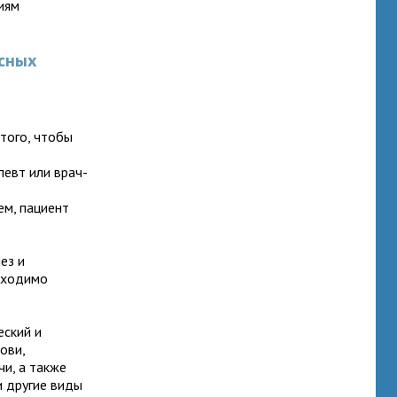
иям
асных
того, чтобы
я
певт или врач-
ем, пациент
ез и
обходимо
еский и
ови,
и, а также
и другие виды