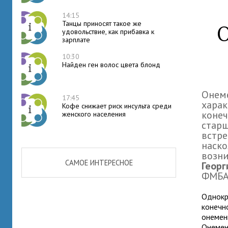
14:15
Танцы приносят такое же
О
удовольствие, как прибавка к
зарплате
10:30
Найден ген волос цвета блонд
Онеме
17:45
харак
Кофе снижает риск инсульта среди
конеч
женского населения
старш
встре
наско
возни
САМОЕ ИНТЕРЕСНОЕ
Георг
ФМБА
Однокр
конечн
онемен
Онемен