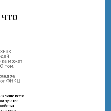
 что
рхних
юдей
тика может
О том,
сандра
олог ФНКЦ
как чаще всего
сли чувство
койства.
ительного