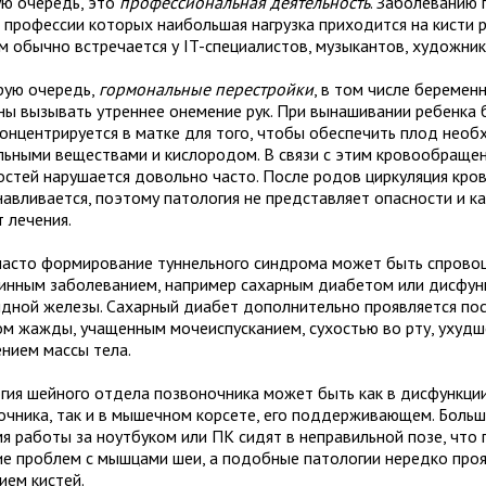
ую очередь, это
профессиональная деятельность
. Заболеванию
в профессии которых наибольшая нагрузка приходится на кисти р
м обычно встречается у IT-специалистов, музыкантов, художник
рую очередь,
гормональные перестройки
, в том числе беременн
ны вызывать утреннее онемение рук. При вынашивании ребенка 
концентрируется в матке для того, чтобы обеспечить плод нео
льными веществами и кислородом. В связи с этим кровообраще
остей нарушается довольно часто. После родов циркуляция кро
навливается, поэтому патология не представляет опасности и ка
 лечения.
часто формирование туннельного синдрома может быть спрово
инным заболеванием, например сахарным диабетом или дисфун
дной железы. Сахарный диабет дополнительно проявляется по
ом жажды, учащенным мочеиспусканием, сухостью во рту, ухудш
ением массы тела.
гия шейного отдела позвоночника может быть как в дисфункци
очника, так и в мышечном корсете, его поддерживающем. Боль
мя работы за ноутбуком или ПК сидят в неправильной позе, что
ие проблем с мышцами шеи, а подобные патологии нередко про
ием кистей.