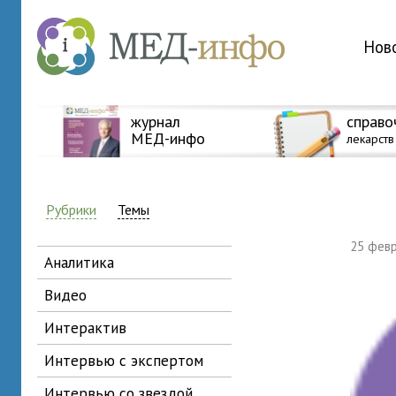
Нов
журнал
справо
МЕД-инфо
лекарств
Рубрики
Темы
25 фев
аналитика
видео
интерактив
интервью с экспертом
интервью со звездой