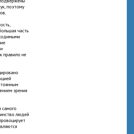
 подвержены
ук, поэтому
ов.
ость,
большая часть
бходимыми
ние
ви
к правило не
цировано
кцией
стоянным
ением зрения
и самого
шинство людей
 провоцирует
являются