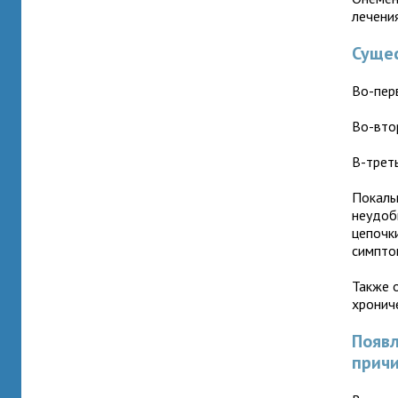
лечения
Сущес
Во-пер
Во-вто
В-трет
Покалыв
неудобн
цепочк
симпто
Также 
хронич
Появл
прич