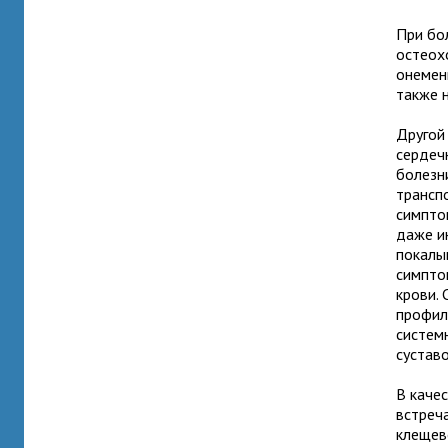
При бо
остеох
онемени
также 
Другой
сердеч
болезн
трансп
симпто
даже и
покалы
симпто
крови.
профил
систем
суставо
В каче
встреч
клещев