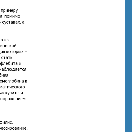
к примеру
а, помимо
 суставах, а
яются
нической
ция которых –
 стать
офлебита и
 наблюдается
бная
гемоглобина в
вматического
васкулиты и
с поражением
филис,
рессирование,