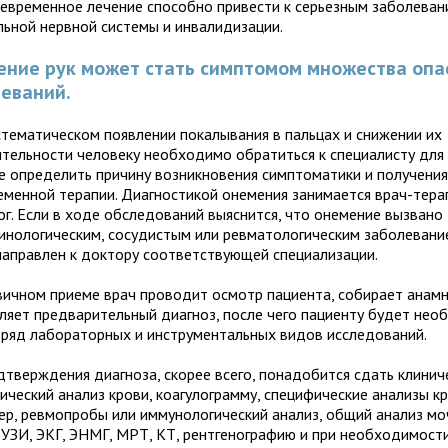
оевременное лечение способно привести к серьезным заболеван
льной нервной системы и инвалидизации.
ение рук может стать симптомом множества оп
еваний.
стематическом появлении покалывания в пальцах и снижении их
ительности человеку необходимо обратиться к специалисту для 
е определить причину возникновения симптоматики и получени
еменной терапии. Диагностикой онемения занимается врач-тера
ог. Если в ходе обследований выяснится, что онемение вызвано
инологическим, сосудистым или ревматологическим заболевани
направлен к доктору соответствующей специализации.
вичном приеме врач проводит осмотр пациента, собирает анамн
ляет предварительный диагноз, после чего пациенту будет не
 ряд лабораторных и инструментальных видов исследований.
дтверждения диагноза, скорее всего, понадобится сдать клинич
ический анализ крови, коагулограмму, специфические анализы кр
ер, ревмопробы или иммунологический анализ, общий анализ моч
 УЗИ, ЭКГ, ЭНМГ, МРТ, КТ, рентгенографию и при необходимост