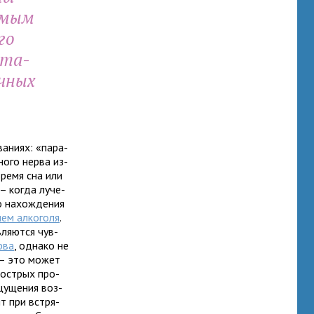
и­мым
го
ста­
ч­ных
а­ниях: «пара­
ного нерва из-
 время сна или
 – когда луче­
о нахож­де­ния
ием алко­голя
.
вля­ются чув­
рва
, однако не
ые – это может
 ост­рых про­
щу­ще­ния воз­
ят при встря­