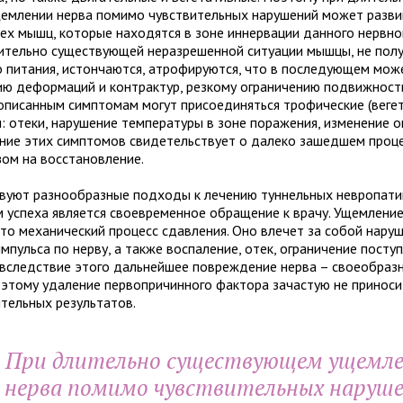
м­ле­нии нерва помимо чув­стви­тель­ных нару­ше­ний может раз­ви
ех мышц, кото­рые нахо­дятся в зоне иннер­ва­ции дан­ного нерв­ног
­тельно суще­ству­ю­щей нераз­ре­шен­ной ситу­а­ции мышцы, не полу
о пита­ния, истон­ча­ются, атро­фи­ру­ются, что в после­ду­ю­щем може
тию дефор­ма­ций и кон­трак­тур, рез­кому огра­ни­че­нию подвиж­но­с
опи­сан­ным симп­то­мам могут при­со­еди­няться тро­фи­че­ские (веге­
ия: отеки, нару­ше­ние тем­пе­ра­туры в зоне пора­же­ния, изме­не­ние 
ие этих симп­то­мов сви­де­тель­ствует о далеко зашед­шем про­це
­зом на вос­ста­новление.
уют раз­но­об­раз­ные под­ходы к лече­нию тун­нель­ных нев­ро­па­т
м успеха явля­ется своевре­мен­ное обра­ще­ние к врачу. Ущемлени
сто меха­ни­че­ский про­цесс сдав­ле­ния. Оно вле­чет за собой нару­ш
мпульса по нерву, а также вос­па­ле­ние, отек, огра­ни­че­ние поступ­
вслед­ствие этого даль­ней­шее повре­жде­ние нерва – свое­об­раз
оэтому уда­ле­ние пер­во­при­чин­ного фак­тора зача­стую не при­но­с
­тель­ных резуль­та­тов.
При дли­тельно суще­ству­ю­щем ущем­ле
нерва помимо чув­стви­тель­ных нару­ше