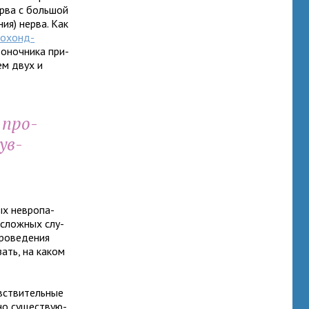
ерва с боль­шой
ния) нерва. Как
­о­хонд­
о­ноч­ника при­
ием двух и
 про­
чув­
х нев­ро­па­
 слож­ных слу­
о­ве­де­ния
зать, на каком
стви­тель­ные
но суще­ству­ю­