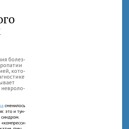
ого
х
ния болез­
ро­па­тии
гией, кото­
­гно­стике
ы­вает
 нев­ро­ло­
ва
сме­ни­лось
ия: это и тун­
й син­дром.
 «ком­прес­си­
а­тие, греч.