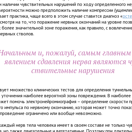
и нали­чии чув­стви­тель­ных нару­ше­ний по ходу опре­де­лен­ного н
еро­ят­но­сти можно пред­по­ло­жить нали­чие ком­прес­сии (ущем­ле­
­вает прак­тика, чаще всего в этом слу­чае ста­вится диа­гноз «
осте
смотря на то, что пора­же­ние нерв­ных окон­ча­ний на уровне позв
к более зна­чи­тель­ной зоне пора­же­ния, как пра­вило, с вовле­че­н
ерв­ных ство­лов.
Начальным и, пожа­луй, самым глав­ным
яв­ле­нием сдав­ле­ния нерва явля­ются 
стви­тель­ные нару­ше­ния
ует мно­же­ство кли­ни­че­ских тестов для опре­де­ле­ния тун­нель­ны
 уточ­не­ния наи­бо­лее веро­ят­ной зоны повре­жде­ния. В наи­бо­лее
жет помочь элек­тро­ней­ро­мио­гра­фия – опре­де­ле­ние ско­ро­сти пр
го импульса по нерв­ному окон­ча­нию, кото­рая может точно пока­
про­ве­де­ние огра­ни­чено или вообще невозможно.
аж­дый нерв тела чело­века имеет в своем составе не только чув­
, но также дви­га­тель­ные и веге­та­тив­ные. Поэтому при дли­тель