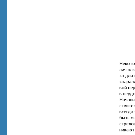
Некотор
лич влю
за дли­
«пара­л
вой нер
в неудо
Начальн
стви­те
все­гда
быть он
стре­ло
ни­кают