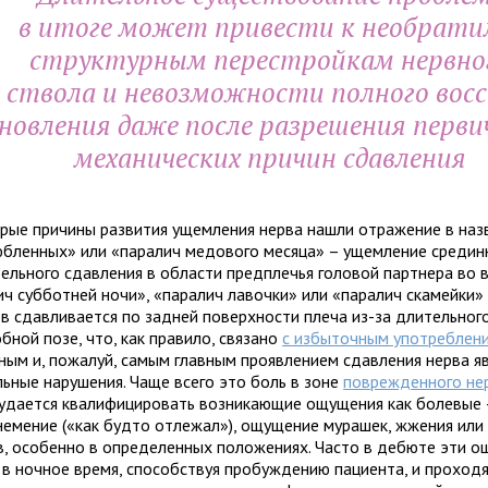
в итоге может при­ве­сти к необ­ра­т
струк­тур­ным пере­строй­кам нерв­но
ствола и невоз­мож­но­сти пол­ного вос­
нов­ле­ния даже после раз­ре­ше­ния пер­ви
меха­ни­че­ских при­чин сдав­ле­ния
ые при­чины раз­ви­тия ущем­ле­ния нерва нашли отра­же­ние в назв
б­лен­ных» или «пара­лич медо­вого месяца» – ущем­ле­ние сре­дин­
тель­ного сдав­ле­ния в обла­сти пред­пле­чья голо­вой парт­нера во
ич суб­бот­ней ночи», «паралич лавочки» или «паралич ска­мейки»
в сдав­ли­вается по зад­ней поверх­но­сти плеча из-за дли­тель­ног
б­ной позе, что, как пра­вило, свя­зано
с избы­точ­ным упо­треб­ле­н
ым и, пожа­луй, самым глав­ным про­яв­ле­нием сдав­ле­ния нерва я
ль­ные нару­ше­ния. Чаще всего это боль в зоне
повре­жден­ного не
 уда­ется ква­ли­фи­ци­ро­вать воз­ни­ка­ю­щие ощу­ще­ния как боле­в
е­ме­ние («как будто отле­жал»), ощу­ще­ние мура­шек, жже­ния или
в, осо­бенно в опре­де­лен­ных поло­же­ниях. Часто в дебюте эти о
 в ноч­ное время, спо­соб­ствуя про­буж­де­нию паци­ента, и про­хо­д