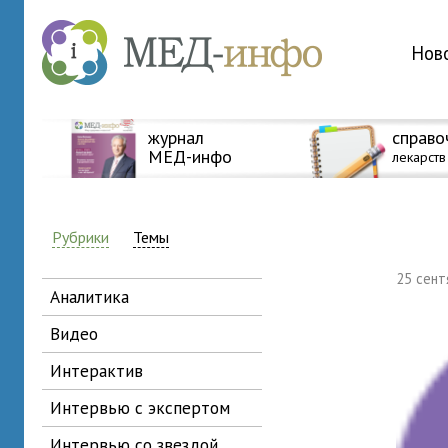
Нов
журнал
справо
МЕД-инфо
лекарств
Рубрики
Темы
25 сен
аналитика
видео
интерактив
интервью с экспертом
интервью со звездой