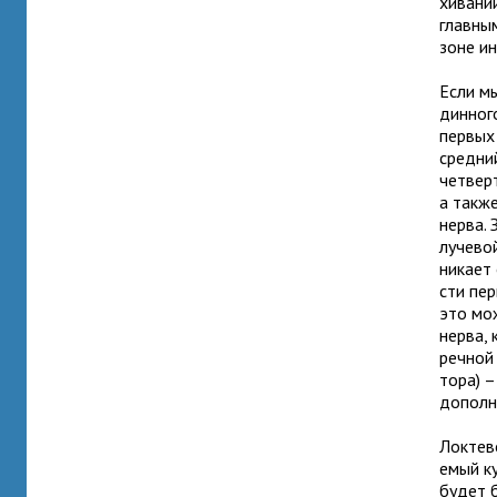
хи­ва­н
глав­ны
зоне ин
Если мы
дин­ног
пер­вых
сред­ни
чет­вер
а также
нерва. 
луче­во
ни­кает
сти пер
это мож
нерва, 
реч­ной
тора) –
допол­н
Локтево
е­мый к
будет б