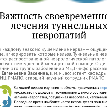
Важность своевременн
лечения туннельны
невропатий
 каж­дому зна­комо «ущем­ле­ние нерва» — ощу­ще­
ые, игно­ри­ро­вать кото­рые нельзя. Туннельные нев­
ся рас­про­стра­нен­ной нев­ро­ло­ги­че­ской пато­ло­
ре­бует немед­лен­ной меди­цин­ской помощи. О диа
е­нии это группы заболеваний МЕД-инфо рас­ска­з
 Евгеньевна Васенина
, к. м. н., асси­стент кафедры
ИЦ РМАПО, стар­ший науч­ный сотрудник РМАПО.
За дол­гий период изу­че­ния про­блемы «ущем­ле­ния»
нер
мно­же­ство под­хо­дов к тер­ми­но­ло­гии дан­ного состо­я­н
нель­ная нев­ро­па­тия, лову­шеч­ная нев­ро­па­тия, кап­кан­ны
Последнее время наи­бо­лее часто исполь­зу­ется поня­тие
онно–ише­ми­че­ская нев­ро­па­тия» (от лат. compressio – сж