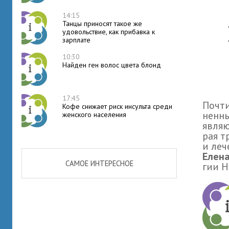
14:15
Танцы приносят такое же
удовольствие, как прибавка к
зарплате
10:30
Найден ген волос цвета блонд
17:45
Почти
Кофе снижает риск инсульта среди
нен­н
женского населения
являют
рая т
и леч
Елена
САМОЕ ИНТЕРЕСНОЕ
гии Н