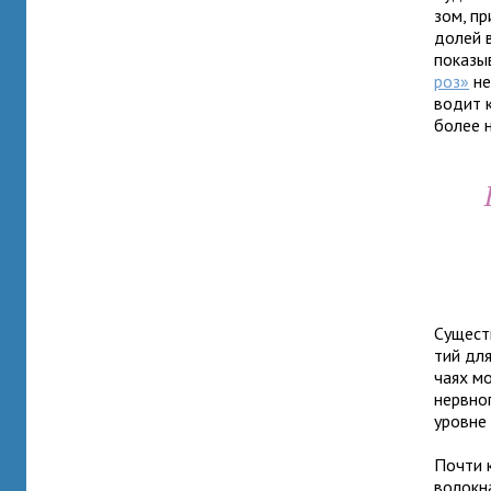
зом, пр
долей в
пока­зы
роз»
не
во­дит 
более н
Существ
тий для
чаях мо
нерв­но
уровне 
Почти к
волокна