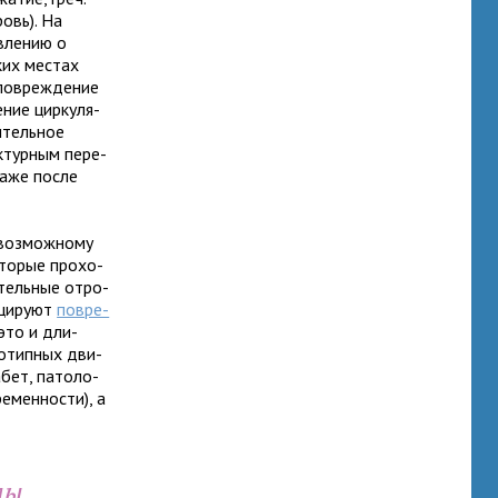
ровь). На
­ле­нию о
зких местах
 повре­жде­ние
ние цир­ку­ля­
лительное
к­тур­ным пере­
 даже после
 воз­мож­ному
то­рые про­хо­
­тель­ные отро­
­ци­руют
повре­
 это и дли­
ео­тип­ных дви­
­бет, пато­ло­
е­мен­но­сти), а
блемы