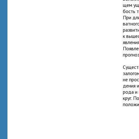
щем уще
бость т
При дли
ват­ног
раз­ви­
к выше­
яв­ле­н
Появлен
про­гно
Существ
зало­го
не про­
де­ния и
рода и 
круг. П
поло­жи