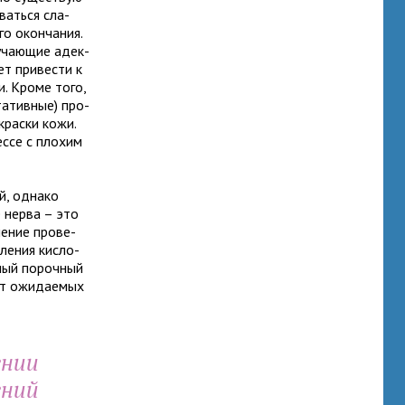
­ваться сла­
о окон­ча­ния.
­ча­ю­щие адек­
т при­ве­сти к
ти. Кроме того,
та­тив­ные) про­
окраски кожи.
ссе с пло­хим
ий, однако
е нерва – это
е­ние про­ве­
ле­ния кис­ло­
­ный пороч­ный
ит ожи­да­е­мых
­нии
­ний