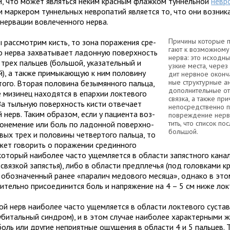
ии, что может являться неким крас­ным флаж­ком тун­нель­ной
нев­р
м мар­ке­ром тун­нель­ных нев­ро­па­тий явля­ется то, что они воз­ни­
нер­ва­ции вовле­чен­ного нерва.
При­чины кото­рые п
 рас­смот­рим кисть, то зона пора­же­ния сре­
гают к воз­мож­ном
о нерва захва­ты­вает ладон­ную поверх­ность
нерва: это исход­ные
 трех паль­цев (боль­шой, ука­за­тель­ный и
узкие места, через 
й), а также при­мы­ка­ю­щую к ним поло­вину
дит нерв­ное окон­ч
ные струк­тур­ные ан
­того. Вторая поло­вина безы­мян­ного пальца,
допол­ни­тель­ные о
 мизи­нец нахо­дятся в епар­хии лок­те­вого
связка, а также при
За тыль­ную поверх­ность кисти отве­чает
непо­сред­ственно п
й нерв. Таким обра­зом, если у паци­ента воз­
повре­жде­ние нерв
тить, что спи­сок по
 оне­ме­ние или боль по ладон­ной поверх­но­
боль­шой.
­вых трех и поло­вины чет­вер­того пальца, то
ет гово­рить о пора­же­нии сре­дин­ного
кото­рый наи­бо­лее часто ущем­ля­ется в обла­сти запяст­ного кана
 связ­кой запя­стья), либо в обла­сти пред­пле­чья (под голов­ками кр
 обо­зна­чен­ный ранее «пара­лич медо­вого месяца», однако в это
и­тельно при­со­еди­нится боль и напря­же­ние на 4 – 5 см ниже лок­
й нерв наи­бо­лее часто ущем­ля­ется в обла­сти лок­те­вого сустав
уби­таль­ный син­дром), и в этом слу­чае наи­бо­лее харак­тер­ными 
оль или дру­гие непри­ят­ные ощу­ще­ния в обла­сти 4 и 5 паль­цев.