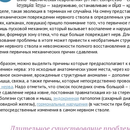
ἰσχαιμία: ἴσχω — задер­жи­ваю, оста­нав­ли­ваю и αἷμα — к
еле, такая эво­лю­ция в тер­ми­нах не слу­чайна. На смену пред­став
еха­ни­че­ском повре­жде­нии нерв­ного ствола в опре­де­лен­ных у
лях, кап­ка­нах, ловуш­ках) при­шло пони­ма­ние того, что пер­вич­ное
ишь пус­ко­вой меха­низм, кото­рый вызывает вос­па­ле­ние и нару­ше­
ви, фор­ми­руя зону отека, что еще больше повре­ждает нерв. Д
во­ва­ние про­блемы в итоге может при­ве­сти к необ­ра­ти­мым стру
ам нерв­ного ствола и невоз­мож­но­сти пол­ного вос­ста­нов­ле­ния
е­ния пер­вич­ных меха­ни­че­ских при­чин сдав­ле­ния.
бра­зом, можно выде­лить при­чины кото­рые пред­рас­по­ла­гают к
е­нию» нерва: это исход­ные ана­то­ми­че­ски узкие места, через ко
в­ное окон­ча­ние, врож­ден­ные струк­тур­ные ано­ма­лии – допол­ни
ышца, связка, а также при­чины, кото­рые непо­сред­ственно про­во
е нерва
. Надо отме­тить, что спи­сок послед­них очень боль­шой –
е сдав­ле­ние нерва извне, посто­ян­ная трав­ма­ти­за­ция из-за сте­р
 болезни суста­вов и мышц,
эндо­крин­ная
пато­ло­гия (сахар­ный диа
о­вид­ной железы),
гор­мо­наль­ные нару­ше­ния
(в част­но­сти при бер
епо­сред­ствен­ные изме­не­ния в самом нерв­ном стволе.
Длительное суще­ство­ва­ние про­