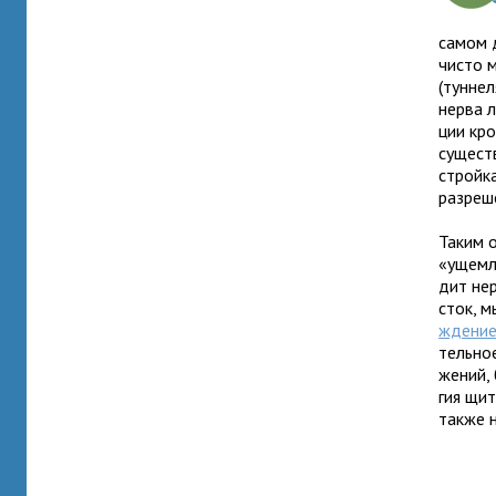
самом д
чисто м
(тун­не­
нерва л
ции кро
суще­ст
строй­к
раз­ре­ш
Таким о
«ущем­л
дит нер
сток, м
жде­ни
тель­но
же­ний,
гия щит
также н