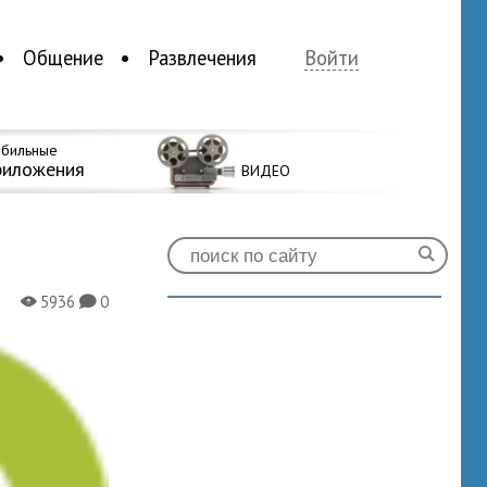
Общение
Развлечения
Войти
бильные
риложения
ВИДЕО
5936
0
X
K