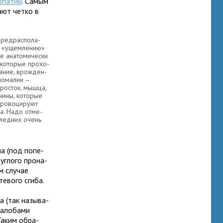
о­па­тии
. Самым
кают четко в
ред­рас­по­ла­
у «ущем­ле­нию»
 ана­то­ми­че­ски
кото­рые про­хо­
а­ние, врож­ден­
о­ма­лии –
тро­сток, мышца,
­чины, кото­рые
ро­во­ци­руют
а. Надо отме­
след­них очень
ла (под попе­
уг­лого про­на­
м слу­чае
те­вого сгиба.
а (так назы­ва­
жало­бами
 Таким обра­