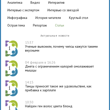
аналитика
видео
интерактив
интервью с экспертом
интервью со звездой
инфографика
история читателя
круглый стол
острая тема
репортаж
статьи
Актуальные новости
15:37
Ученые выяснили, почему чипсы кажутся такими
вкусными
04 февраля в 16:26
Диета с ограничением калорий омолаживает
мышцы
14:15
Танцы приносят такое же удовольствие, как
прибавка к зарплате
10:30
Найден ген волос цвета блонд