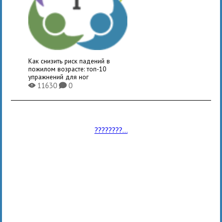
Как снизить риск падений в
пожилом возрасте: топ-10
упражнений для ног
11630
0
X
K
????????...