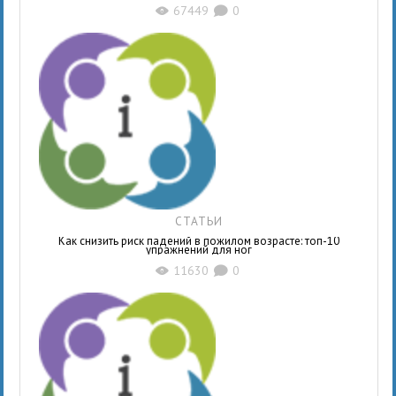
67449
0
X
K
СТАТЬИ
Как снизить риск падений в пожилом возрасте: топ-10
упражнений для ног
11630
0
X
K