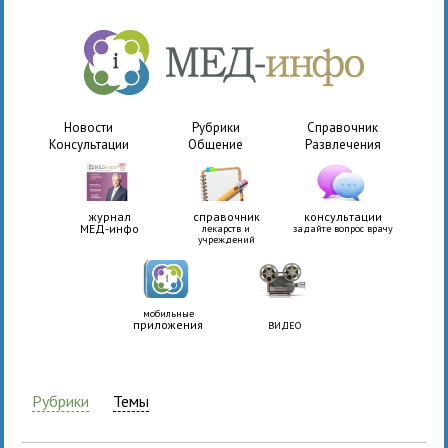
Новости
Рубрики
Справочник
Консультации
Общение
Развлечения
журнал
справочник
консультации
МЕД-инфо
лекарств и
задайте вопрос врачу
учреждений
мобильные
приложения
ВИДЕО
Рубрики
Темы