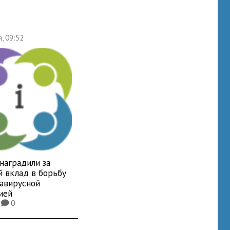
я, 09:52
наградили за
й вклад в борьбу
навирусной
ией
9
0
K