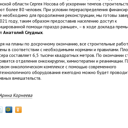
нской области Сергея Носова об ускорении темпов строительст
ют более 80 человек. При условии перераспределения финансир
е необходимо для продолжения реконструкции, мы готовы заве
2021 году, таким образом предоставив населению доступ к
ицированной помощи гораздо раньше», – в ходе доклада премь
ил
Анатолий Слудных
.
ря на планы по досрочному окончанию, все строительные рабо
ены в соответствии с необходимыми нормами и правилами. Пл
сера составляет 6,5 тысячи квадратных метров. По окончании 
появятся отделения онкохирургии, химиотерапии и реанимации. П
новом онкологическом комплексе с помощью современного
технологичного оборудования ежегодно можно будет проводи
ивных вмешательств.
Арина Корнеева