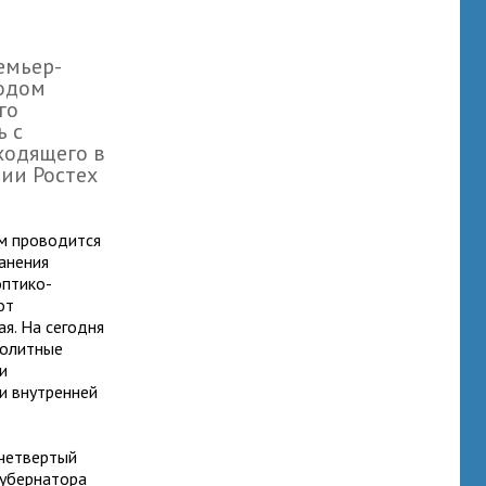
емьер-
одом
го
ь с
ходящего в
ции Ростех
ом проводится
анения
оптико-
от
я. На сегодня
нолитные
и
и внутренней
 четвертый
губернатора