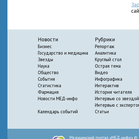
За
са
Новости
Рубрики
Бизнес
Репортаж
Государство и медицина
Аналитика
Звезды
Круглый стол
Наука
Острая тема
Общество
Видео
События
Инфографика
Статистика
Интерактив
Фармация
История читателя
Новости МЕД-инфо
Интервью со звездой
Интервью с эксперто
Календарь событий
Статьи
Медицинский портал «МЕД-инфо» © 