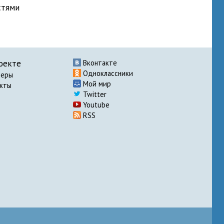
стями
оекте
Вконтакте
Одноклассники
неры
Мой мир
акты
Twitter
Youtube
RSS