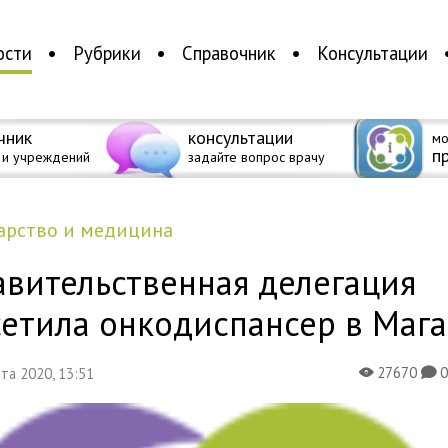
ости
Рубрики
Справочник
Консультации
чник
консультации
мо
п
 и учреждений
задайте вопрос врачу
дарство и медицина
авительственная делегация
сетила онкодиспансер в Маг
27670
уста 2020, 13:51
X
K