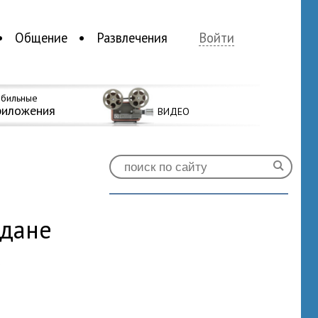
Общение
Развлечения
Войти
бильные
риложения
ВИДЕО
адане
0