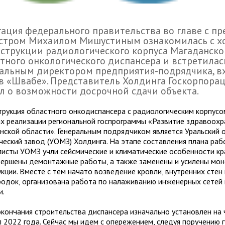
ация федерального правительства во главе с пр
стром Михаилом Мишустиным ознакомилась с х
струкции радиологического корпуса Магаданско
тного онкологического диспансера и встретилас
альным директором предприятия-подрядчика, в
в «Швабе». Представитель Холдинга Госкорпора
л о возможности досрочной сдачи объекта.
трукция областного онкодиспансера с радиологическим корпус
ах реализации региональной госпрограммы «Развитие здравоохр
нской области». Генеральным подрядчиком является Уральский 
ческий завод (УОМЗ) Холдинга. На этапе составления плана раб
листы УОМЗ учли сейсмические и климатические особенности кра
вершены демонтажные работы, а также заменены и усилены мо
кции. Вместе с тем начато возведение кровли, внутренних стен 
родок, организована работа по налаживанию инженерных сетей 
и.
окончания строительства диспансера изначально установлен на
л 2022 года. Сейчас мы идем с опережением, следуя поручению 