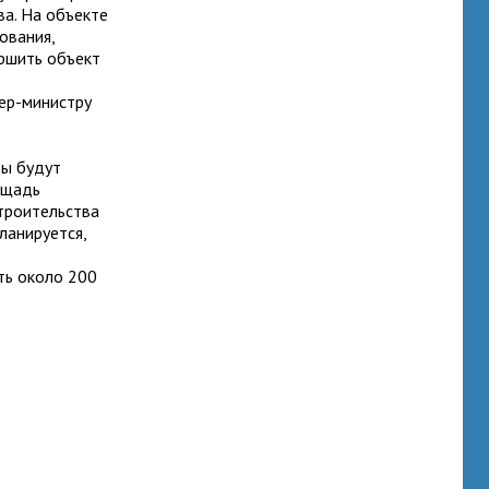
ва. На объекте
ования,
ршить объект
ер-министру
ты будут
ощадь
строительства
ланируется,
ть около 200