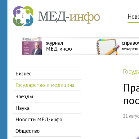
Нов
журнал
справо
МЕД-инфо
лекарств
госу
бизнес
Пр
государство и медицина
звезды
по
наука
21 авг
новости МЕД-инфо
общество