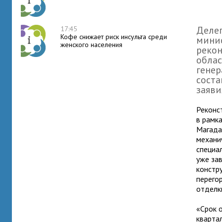
Делег
17:45
Кофе снижает риск инсульта среди
мини
женского населения
рекон
облас
генер
соста
заяви
Реконс
в рамк
Магада
механи
специа
уже за
констру
перего
отделк
«Срок 
кварта