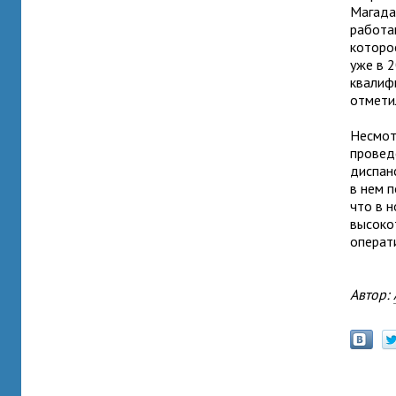
Магада
работа
которо
уже в 
квалиф
отмет
Несмот
провед
диспан
в нем 
что в 
высоко
операт
Автор: