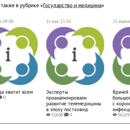
 также в рубрике «
государство и медицина
»
, 09:00
31 мая, 13:50
23 апрел
да хватит всем
Эксперты
Врачей 
проанализировали
большо
0
K
развитие телемедицины
с коро
в эпоху постковид
инфекц
31600
0
5621
X
K
X