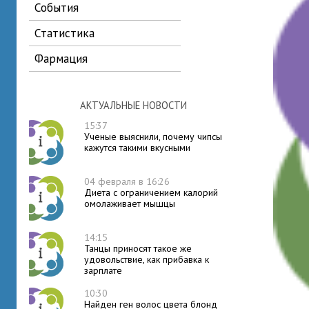
события
статистика
фармация
АКТУАЛЬНЫЕ НОВОСТИ
15:37
Ученые выяснили, почему чипсы
кажутся такими вкусными
04 февраля в 16:26
Диета с ограничением калорий
омолаживает мышцы
14:15
Танцы приносят такое же
удовольствие, как прибавка к
зарплате
10:30
Найден ген волос цвета блонд