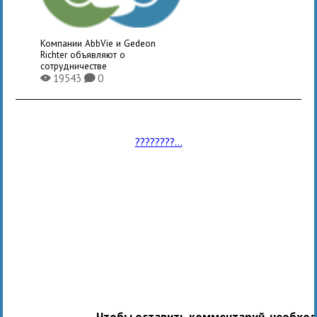
Компании AbbVie и Gedeon
Richter объявляют о
сотрудничестве
19543
0
X
K
????????...
Чтобы оставить комментарий, необхо