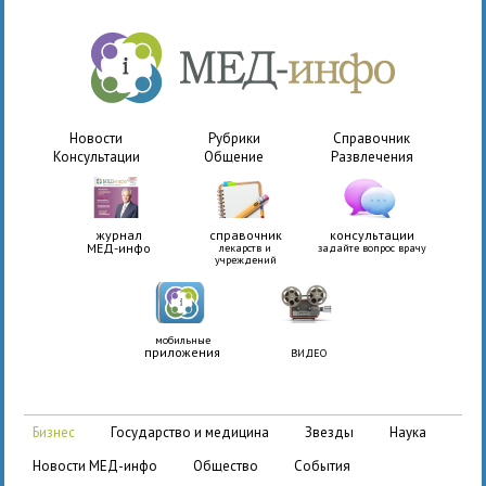
Новости
Рубрики
Справочник
Консультации
Общение
Развлечения
журнал
справочник
консультации
МЕД-инфо
лекарств и
задайте вопрос врачу
учреждений
мобильные
приложения
ВИДЕО
бизнес
государство и медицина
звезды
наука
новости МЕД-инфо
общество
события