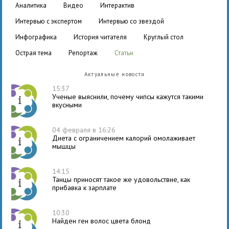
аналитика
видео
интерактив
интервью с экспертом
интервью со звездой
инфографика
история читателя
круглый стол
острая тема
репортаж
статьи
Актуальные новости
15:37
Ученые выяснили, почему чипсы кажутся такими
вкусными
04 февраля в 16:26
Диета с ограничением калорий омолаживает
мышцы
14:15
Танцы приносят такое же удовольствие, как
прибавка к зарплате
10:30
Найден ген волос цвета блонд