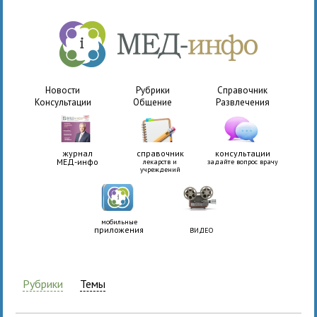
Новости
Рубрики
Справочник
Консультации
Общение
Развлечения
журнал
справочник
консультации
МЕД-инфо
лекарств и
задайте вопрос врачу
учреждений
мобильные
приложения
ВИДЕО
Рубрики
Темы