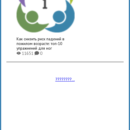
Как снизить риск падений в
пожилом возрасте: топ-10
упражнений для ног
11651
0
X
K
????????...