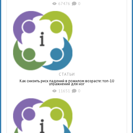
67476
0
X
K
СТАТЬИ
Как снизить риск падений в пожилом возрасте: топ-10
упражнений для ног
11651
0
X
K