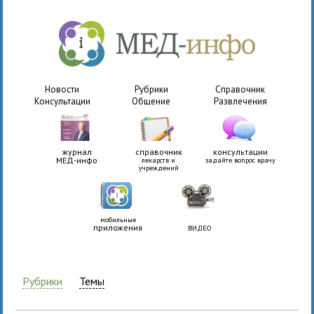
Новости
Рубрики
Справочник
Консультации
Общение
Развлечения
журнал
справочник
консультации
МЕД-инфо
лекарств и
задайте вопрос врачу
учреждений
мобильные
приложения
ВИДЕО
Рубрики
Темы