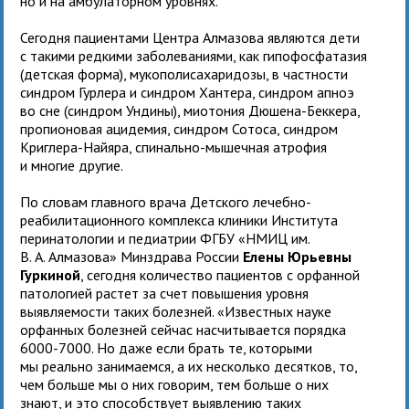
но и на амбулаторном уровнях.
Сегодня пациентами Центра Алмазова являются дети
с такими редкими заболеваниями, как гипофосфатазия
(детская форма), мукополисахаридозы, в частности
синдром Гурлера и синдром Хантера, синдром апноэ
во сне (синдром Ундины), миотония Дюшена-Беккера,
пропионовая ацидемия, синдром Сотоса, синдром
Криглера-Найяра, спинально-мышечная атрофия
и многие другие.
По словам главного врача Детского лечебно-
реабилитационного комплекса клиники Института
перинатологии и педиатрии ФГБУ «НМИЦ им.
В. А. Алмазова» Минздрава России
Елены Юрьевны
Гуркиной
, сегодня количество пациентов с орфанной
патологией растет за счет повышения уровня
выявляемости таких болезней. «Известных науке
орфанных болезней сейчас насчитывается порядка
6000-7000. Но даже если брать те, которыми
мы реально занимаемся, а их несколько десятков, то,
чем больше мы о них говорим, тем больше о них
знают, и это способствует выявлению таких