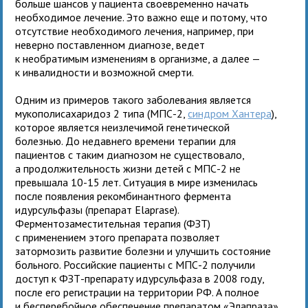
больше шансов у пациента своевременно начать
необходимое лечение. Это важно еще и потому, что
отсутствие необходимого лечения, например, при
неверно поставленном диагнозе, ведет
к необратимым изменениям в организме, а далее —
к инвалидности и возможной смерти.
Одним из примеров такого заболевания является
мукополисахаридоз 2 типа (МПС-2,
синдром Хантера
),
которое является неизлечимой генетической
болезнью. До недавнего времени терапии для
пациентов с таким диагнозом не существовало,
а продолжительность жизни детей с МПС-2 не
превышала 10-15 лет. Ситуация в мире изменилась
после появления рекомбинантного фермента
идурсульфазы (препарат Elaprase).
Ферментозаместительная терапия (ФЗТ)
с применением этого препарата позволяет
затормозить развитие болезни и улучшить состояние
больного. Российские пациенты с МПС-2 получили
доступ к ФЗТ-препарату идурсульфаза в 2008 году,
после его регистрации на территории РФ. А полное
и бесперебойное обеспечение препаратом «Элапраза»