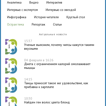
аналитика
видео
интерактив
интервью с экспертом
интервью со звездой
инфографика
история читателя
круглый стол
острая тема
репортаж
статьи
Актуальные новости
15:37
Ученые выяснили, почему чипсы кажутся такими
вкусными
04 февраля в 16:26
Диета с ограничением калорий омолаживает
мышцы
14:15
Танцы приносят такое же удовольствие, как
прибавка к зарплате
10:30
Найден ген волос цвета блонд