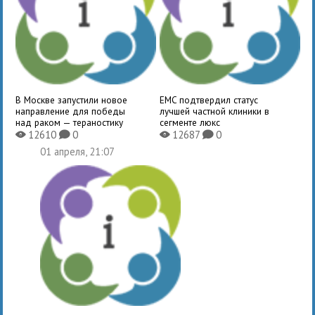
В Москве запустили новое
EMC подтвердил статус
направление для победы
лучшей частной клиники в
над раком — тераностику
сегменте люкс
12610
0
12687
0
X
K
X
K
01 апреля, 21:07