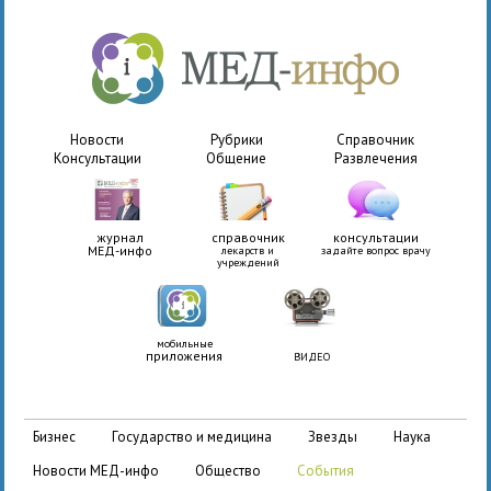
Новости
Рубрики
Справочник
Консультации
Общение
Развлечения
журнал
справочник
консультации
МЕД-инфо
лекарств и
задайте вопрос врачу
учреждений
мобильные
приложения
ВИДЕО
бизнес
государство и медицина
звезды
наука
новости МЕД-инфо
общество
события