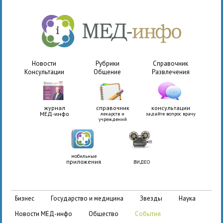
Новости
Рубрики
Справочник
Консультации
Общение
Развлечения
журнал
справочник
консультации
МЕД-инфо
лекарств и
задайте вопрос врачу
учреждений
мобильные
приложения
ВИДЕО
бизнес
государство и медицина
звезды
наука
новости МЕД-инфо
общество
события