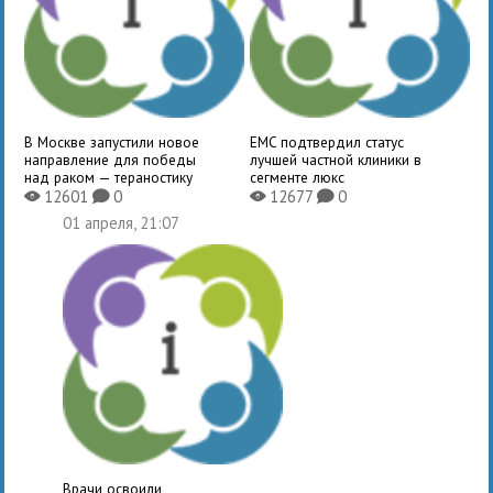
В Москве запустили новое
EMC подтвердил статус
направление для победы
лучшей частной клиники в
над раком — тераностику
сегменте люкс
12601
0
12677
0
X
K
X
K
01 апреля, 21:07
Врачи освоили