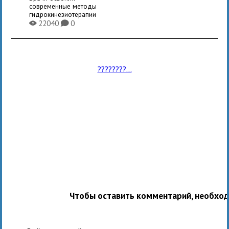
современные методы
гидрокинезиотерапии
22040
0
X
K
????????...
Чтобы оставить комментарий, необхо