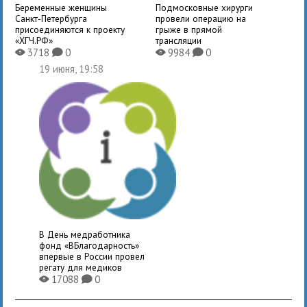
Беременные женщины
Подмосковные хирурги
Санкт-Петербурга
провели операцию на
присоединяются к проекту
грыже в прямой
«ХГЧ.РФ»
трансляции
3718
0
9984
0
X
K
X
K
19 июня, 19:58
В День медработника
фонд «ВБлагодарность»
впервые в России провел
регату для медиков
17088
0
X
K