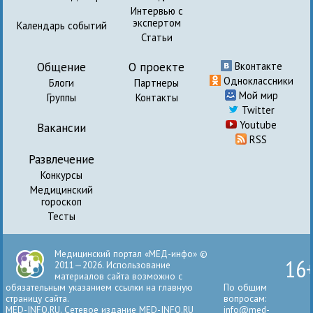
Интервью с
экспертом
Календарь событий
Статьи
Общение
О проекте
Вконтакте
Одноклассники
Блоги
Партнеры
Мой мир
Группы
Контакты
Twitter
Youtube
Вакансии
RSS
Развлечение
Конкурсы
Медицинский
гороскоп
Тесты
Медицинский портал «МЕД-инфо» ©
16
2011—2026. Использование
материалов сайта возможно с
обязательным указанием ссылки на главную
По общим
страницу сайта.
вопросам:
MED-INFO.RU. Сетевое издание MED-INFO.RU
info@med-