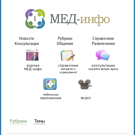
Новости
Рубрики
Справочник
Консультации
Общение
Развлечения
журнал
справочник
консультации
МЕД-инфо
лекарств и
задайте вопрос врачу
учреждений
мобильные
приложения
ВИДЕО
Рубрики
Темы