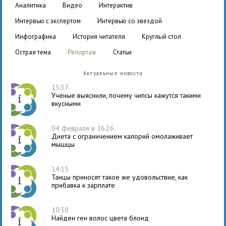
аналитика
видео
интерактив
интервью с экспертом
интервью со звездой
инфографика
история читателя
круглый стол
острая тема
репортаж
статьи
Актуальные новости
15:37
Ученые выяснили, почему чипсы кажутся такими
вкусными
04 февраля в 16:26
Диета с ограничением калорий омолаживает
мышцы
14:15
Танцы приносят такое же удовольствие, как
прибавка к зарплате
10:30
Найден ген волос цвета блонд