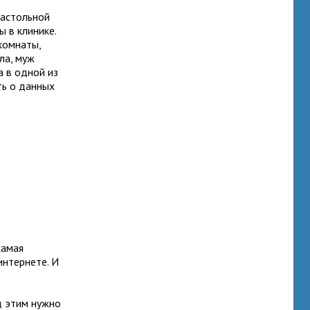
настольной
 в клинике.
комнаты,
ла, муж
а в одной из
ть о данных
самая
интернете. И
д этим нужно