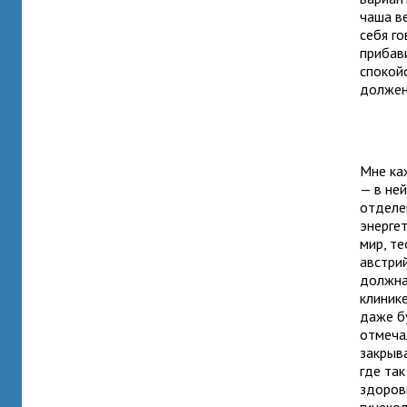
чаша в
себя г
прибав
спокой
должен
Мне ка
— в ней
отделе
энергет
мир, т
австри
должна
клиник
даже б
отмеча
закрыв
где та
здоров