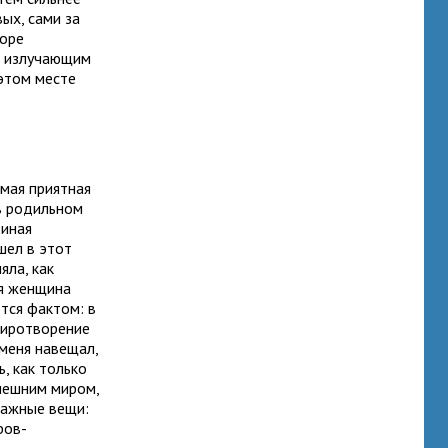
ых, сами за
коре
м, излучающим
 этом месте
амая приятная
 в родильном
 иная
шел в этот
яла, как
ая женщина
тся фактом: в
миротворение
меня навещал,
, как только
внешним миром,
важные вещи:
ров-