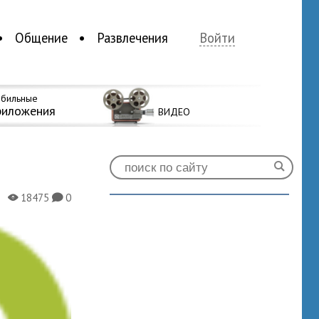
Общение
Развлечения
Войти
бильные
риложения
ВИДЕО
18475
0
X
K