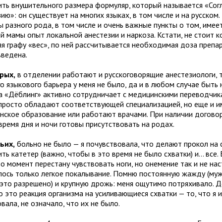
ить внушительного размера формуляр, который называется «Сог
ию»: он существует на многих языках, в том числе и на русском.
 разного рода, в том числе и очень важные пункты о том, имеет
 мамы опыт локальной анестезии и наркоза. Кстати, не стоит к
яя графу «вес», по ней рассчитывается необходимая доза препар
введена.
рых,
в отделении работают и русскоговорящие анестезиологи, 
о языкового барьера у меня не было, да и в любом случае быть 
а «Дёблинг» активно сотрудничает с медицинскими переводчика
 просто обладают соответствующей специализацией, но еще и 
нское образование или работают врачами. При наличии догово
время дня и ночи готовы присутствовать на родах.
ьих,
больно не было — я почувствовала, что делают прокол на 
ть катетер (важно, чтобы в это время не было схватки) и… все. 
о момент перестану чувствовать ноги, но онемение так и не нас
ось только легкое покалывание. Помню постоянную жажду (муж
 это разрешено) и крупную дрожь: меня ощутимо потряхивало. 
о это реакция организма на усиливающиеся схватки — то, что я и
вала, не означало, что их не было.