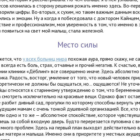
есов клонилась в сторону решения рожать именно здесь. Во-перв
оворили цифры. Во-вторых, к сухим, но таким важным данным вс
ились и эмоции. Ну а когда я побеседовала с доктором Кайнце
ствие и профессионализм, моя уверенность в том, что именно в
 появиться на свет мой малыш, стала железной.
Место силы
жется, что
у всех больниц мира
похожая аура, прямо скажу, не с
 всегда есть боль, страх, отчаянье и прочий негатив. К счастью,
нии клиники «Дёблинг» все совершенно иначе. Здесь абсолютно
ика. Радость, восторг, умиление от того, что новый человек при
еоретически не должны бы ощущаться, но… ощущаются! Не уточн
йцы относятся к старинному утверждению о том, что беременн
 смотреть исключительно на красивые вещи. Однако факт остае
е разбит дивный сад, прогулки по которому способны вернуть у
удущим мамам с очень тонкой душевной организацией. Все, кто 
ли одно и то же — абсолютное спокойствие, которое чувствуешь
аешь за собой входную дверь. Будто перерезается пуповина с 
к много проблем. Здесь на первый план выходят действительно 
ье матери и малыша. Именно они в приоритете у местных акуше