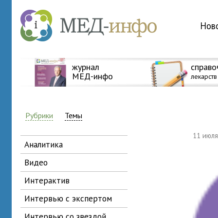
Нов
журнал
справо
МЕД-инфо
лекарств
Рубрики
Темы
11 июл
аналитика
видео
интерактив
интервью с экспертом
интервью со звездой