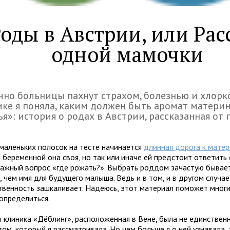
оды в Австрии, или Рас
одной мамочки
но больницы пахнут страхом, болезнью и хлорко
ке я поняла, каким должен быть аромат матери
ья»: история о родах в Австрии, рассказанная от 
 маленьких полосок на тесте начинается
длинная дорога к матер
 беременной она своя, но так или иначе ей предстоит ответить 
важный вопрос «где рожать?». Выбрать роддом зачастую бывае
 чем имя для будущего малыша. Ведь и в том, и в другом случае
твенность зашкаливает. Надеюсь, этот материал поможет мно
определиться.
я клиника «Дёблинг», расположенная в Вене, была не единствен
ом, который я рассматривала. Но чем больше я о ней узнавала,