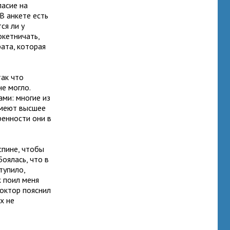
ласие на
 В анкете есть
ся ли у
окетничать,
ата, которая
так что
не могло.
ми: многие из
имеют высшее
ренности они в
спине, чтобы
Боялась, что в
тупило,
 поил меня
Доктор пояснил
х не