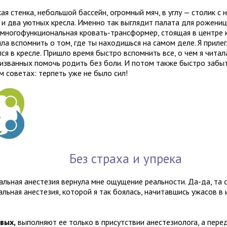
я стенка, небольшой бассейн, огромный мяч, в углу — столик с 
 и два уютных кресла. Именно так выглядит палата для роженицы
 многофункциональная кровать-трансформер, стоящая в центре 
ла вспомнить о том, где ты находишься на самом деле. Я прилег
ся в кресле. Пришло время быстро вспомнить все, о чем я читал
призванных помочь родить без боли. И потом также быстро забы
м советах: терпеть уже не было сил!
Без страха и упрека
альная анестезия вернула мне ощущение реальности. Да-да, та 
льная анестезия, которой я так боялась, начитавшись ужасов в 
вых,
выполняют ее только в присутствии анестезиолога, а пере