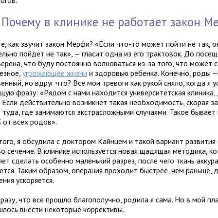
огов.
Почему в клинике не работает закон М
е, как звучит закон Мерфи? «Если что-то может пойти не так, о
льно пойдет не так», — гласит одна из его трактовок. До посещ
ерена, что буду постоянно волноваться из-за того, что может с
ьезное,
угрожающее жизни
и здоровью ребенка. Конечно, роды —
енный, но вдруг что? Все мои тревоги как рукой сняло, когда я 
щую фразу: «Рядом с нами находится университетская клиника, 
. Если действительно возникнет такая необходимость, скорая з
 туда, где занимаются экстрасложными случаями. Такое бывает
% от всех родов».
того, я обсудила с доктором Кайнцем и такой вариант развития 
во сечение. В клинике используется новая щадящая методика, к
ет сделать особенно маленький разрез, после чего ткань аккур
ется. Таким образом, операция проходит быстрее, чем раньше, д
ения ускоряется.
разу, что все прошло благополучно, родила я сама. Но в мой пл
шлось внести некоторые коррективы.