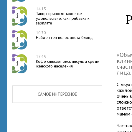
14:15
Танцы приносят такое же
Р
удовольствие, как прибавка к
зарплате
10:30
Найден ген волос цвета блонд
«Обыч
17:45
клини
Кофе снижает риск инсульта среди
счаст
женского населения
лица.
С двух
каждой
САМОЕ ИНТЕРЕСНОЕ
очень 
сложно,
ответс
мамам 
Частна
вариант