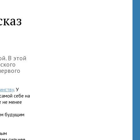
сказ
й. В этой
нского
первого
инству
. У
самой себе на
т не менее
гим будущим
ным
 тем сильнее