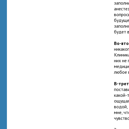
заполн
анестез
вопросы
будущей
заполн
будет 
Во-вто
никаког
Клиник
них не
медици
любое 
В-трет
постави
какой-т
ощущал
водой,
мне, чт
чувство