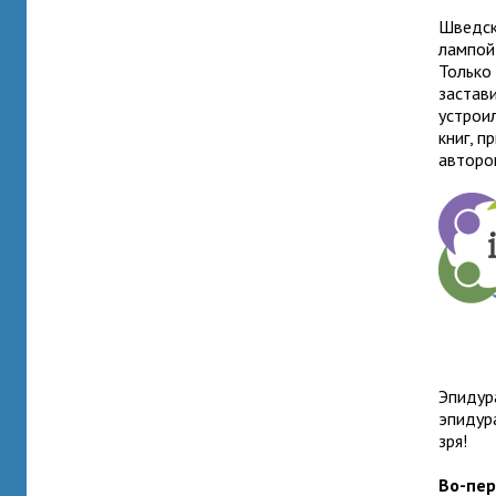
Шведска
лампой
Только
застави
устроил
книг, 
авторо
Эпидур
эпидура
зря!
Во-пер