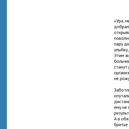
«Ура, 
добрали
открыв
поволн
пару дн
улыбку,
Этим ж
больни
станут 
организ
не рож
Заботл
опутал
дистанц
ему не
резуль
А в об
бритье