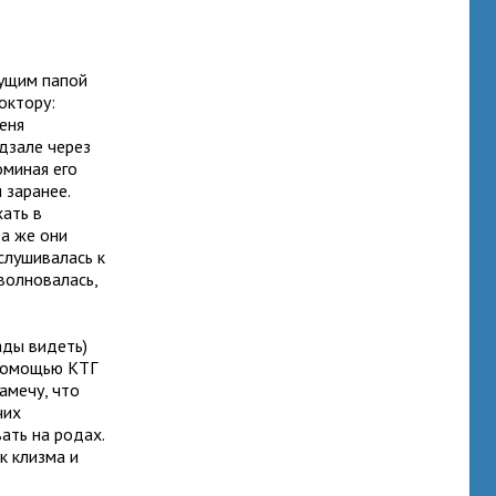
дущим папой
октору:
еня
одзале через
оминая его
 заранее.
хать в
да же они
ислушивалась к
волновалась,
ады видеть)
 помощью КТГ
амечу, что
чих
ать на родах.
к клизма и