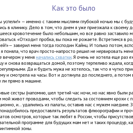
Как это было
мы успели!» — именно с такими мыслями глубокой ночью мы с бу
сь в клинику. Дело в том, что днем я уже приезжала к своему д
шееся кровотечение было небольшим, но все равно заставило м
оваться. «Отходит пробка, вы пока не рожаете. Встретимся в р
ей!»— заверил меня тогда господин Кайнц. И только потом, всп
 я поняла, что врач просто-напросто решил не нервировать меня
е вечером у меня
начались схватки
. Я очень не хотела еще раз е
цу и снова возвращаться домой, поэтому терпеливо ждала, ког
регулярными. Да и будить мужа не хотелось, так что я чутко пр
му и смотрела на часы. Вот и дотянула до последнего, а потом 
у ли прямо в машине.
ивые сестры (напомню, шел третий час ночи, но нас явно были р
и мой живот проводами, чтобы следить за состоянием крохи с
ионно, и… удалились из палаты, оставив нас с мужем наедине. З
 понадобилось предоставлять результатов флюорографии и про
татов осмотров, которые так любят в России, чтобы присутствов
язательной программе для будущих мам нет и таких процедур, ка
 интимной зоны.