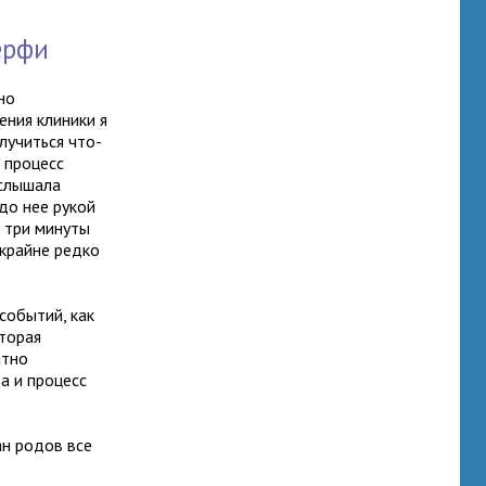
ерфи
но
ения клиники я
лучиться что-
 процесс
услышала
до нее рукой
а три минуты
 крайне редко
событий, как
оторая
атно
а и процесс
ан родов все