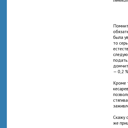
гинекол
Помнит
обязате
была ув
то сер
естеств
следую
подать
домчит
— 0,2 
Кроме 
кесаре
позволя
стягива
заживл
Скажу с
же при