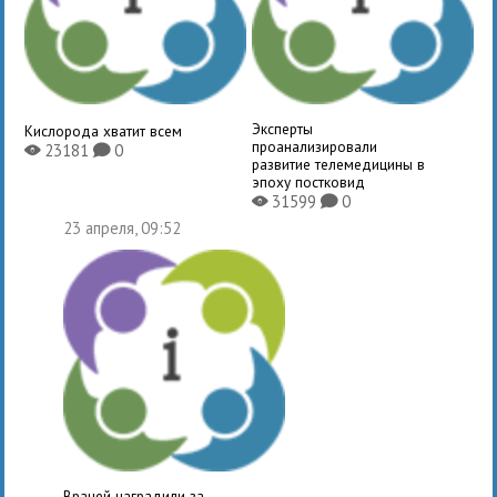
Эксперты
Кислорода хватит всем
проанализировали
23181
0
X
K
развитие телемедицины в
эпоху постковид
31599
0
X
K
23 апреля, 09:52
Врачей наградили за