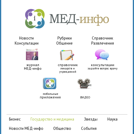
Новости
Рубрики
Справочник
Консультации
Общение
Развлечения
журнал
справочник
консультации
МЕД-инфо
лекарств и
задайте вопрос врачу
учреждений
мобильные
приложения
ВИДЕО
бизнес
государство и медицина
звезды
наука
новости МЕД-инфо
общество
события