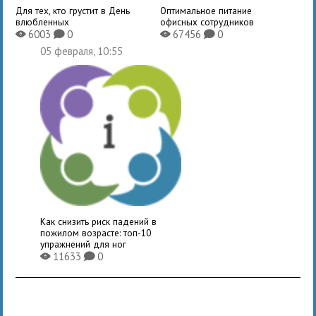
Для тех, кто грустит в День
Оптимальное питание
влюбленных
офисных сотрудников
6003
0
67456
0
X
K
X
K
05 февраля, 10:55
Как снизить риск падений в
пожилом возрасте: топ-10
упражнений для ног
11633
0
X
K