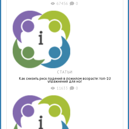
67456
0
X
K
СТАТЬИ
Как снизить риск падений в пожилом возрасте: топ-10
упражнений для ног
11633
0
X
K