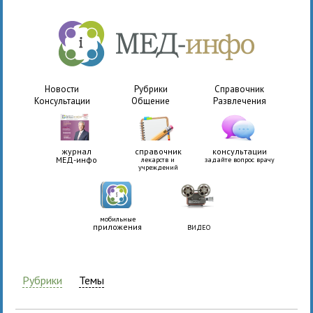
Новости
Рубрики
Справочник
Консультации
Общение
Развлечения
журнал
справочник
консультации
МЕД-инфо
лекарств и
задайте вопрос врачу
учреждений
мобильные
приложения
ВИДЕО
Рубрики
Темы