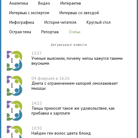
аналитика
видео
интерактив
интервью с экспертом
интервью со звездой
инфографика
история читателя
круглый стол
острая тема
репортаж
статьи
Актуальные новости
15:37
Ученые выяснили, почему чипсы кажутся такими
вкусными
04 февраля в 16:26
Диета с ограничением калорий омолаживает
мышцы
14:15
Танцы приносят такое же удовольствие, как
прибавка к зарплате
10:30
Найден ген волос цвета блонд