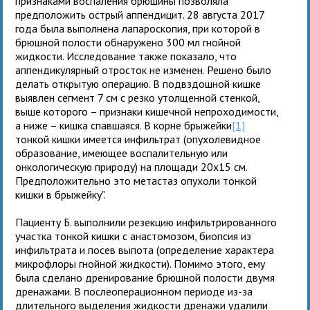
признаками воспаления брюшины позволяла
предположить острый аппендицит. 28 августа 2017
года была выполнена лапароскопия, при которой в
брюшной полости обнаружено 300 мл гнойной
жидкости. Исследование также показало, что
аппендикулярный отросток не изменен. Решено было
делать открытую операцию. В подвздошной кишке
выявлен сегмент 7 см с резко утолщенной стенкой,
выше которого – признаки кишечной непроходимости,
а ниже – кишка спавшаяся. В корне брыжейки
[1]
тонкой кишки имеется инфильтрат (опухолевидное
образование, имеющее воспалительную или
онкологическую природу) на площади 20х15 см.
Предположительно это метастаз опухоли тонкой
кишки в брыжейку".
Пациенту Б. выполнили резекцию инфильтрированного
участка тонкой кишки с анастомозом, биопсия из
инфильтрата и посев выпота (определение характера
микрофлоры гнойной жидкости). Помимо этого, ему
была сделано дренирование брюшной полости двумя
дренажами. В послеоперационном периоде из-за
длительного выделения жидкости дренажи удалили