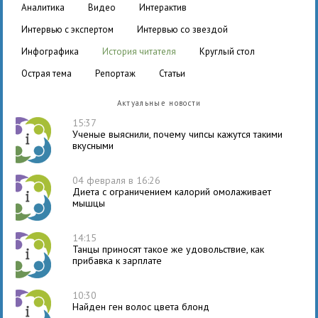
аналитика
видео
интерактив
интервью с экспертом
интервью со звездой
инфографика
история читателя
круглый стол
острая тема
репортаж
статьи
Актуальные новости
15:37
Ученые выяснили, почему чипсы кажутся такими
вкусными
04 февраля в 16:26
Диета с ограничением калорий омолаживает
мышцы
14:15
Танцы приносят такое же удовольствие, как
прибавка к зарплате
10:30
Найден ген волос цвета блонд