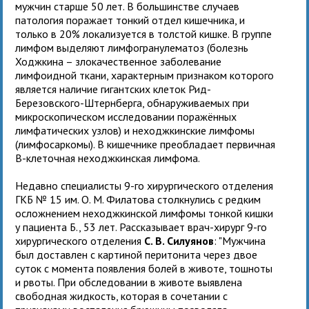
мужчин старше 50 лет. В большинстве случаев
патология поражает тонкий отдел кишечника, и
только в 20% локализуется в толстой кишке. В группе
лимфом выделяют лимфогранулематоз (болезнь
Ходжкина – злокачественное заболевание
лимфоидной ткани, характерным признаком которого
является наличие гигантских клеток Рид-
Березовского-Штернберга, обнаруживаемых при
микроскопическом исследовании поражённых
лимфатических узлов) и неходжкинские лимфомы
(лимфосаркомы). В кишечнике преобладает первичная
В-клеточная неходжкинская лимфома.
Недавно специалисты 9-го хирургического отделения
ГКБ № 15 им. О. М. Филатова столкнулись с редким
осложнением неходжкинской лимфомы тонкой кишки
у пациента Б., 53 лет. Рассказывает врач-хирург 9-го
хирургического отделения
С. В. Силуянов
: "Мужчина
был доставлен с картиной перитонита через двое
суток с момента появления болей в животе, тошноты
и рвоты. При обследовании в животе выявлена
свободная жидкость, которая в сочетании с