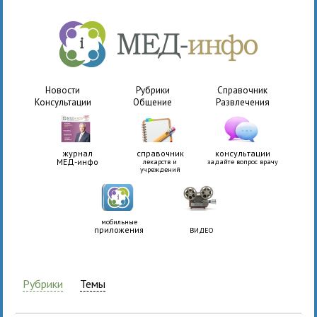
Новости
Рубрики
Справочник
Консультации
Общение
Развлечения
журнал
справочник
консультации
МЕД-инфо
лекарств и
задайте вопрос врачу
учреждений
мобильные
приложения
ВИДЕО
Рубрики
Темы