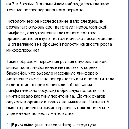
на 3 и 5 сутки. В дальнейшем наблюдалось гладкое
течение послеоперационного периода.
Гистологическое исследование дало следующий
результат: опухоль соответствует неходжкинской
лимфоме, для уточнения клеточного состава
организовано иммуно-гистохимическое исследование.
В отделяемой из брюшной полости жидкости роста
микрофлоры нет.
Таким образом, первичная редкая опухоль тонкой
кишки дала лимфогенные метастазы в корень
брыжейки, что вызвало массивную лимфорею
(истечение лимфы на поверхность или в полости тела
вследствие повреждения или заболевания
лимфатических сосудов) в брюшную полость, что
имитировало картину перитонита. Других очагов
опухоли в органах и тканях не выявлено. Пациент Б.
был отправлен на химиотерапию в онкологическое
учреждение по месту жительства.
[1]
Брыжейка
(лат. mesenterium) — структура