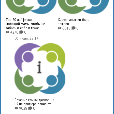
Топ-20 лайфхаков
Хирург должен быть
молодой мамы, чтобы не
вежлив
забыть о себе и муже
6018
0
X
K
4270
0
X
K
03 июня, 22:14
Лечение грыжи дисков L4-
L5 на примере пациента
9028
0
X
K