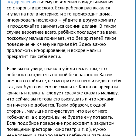
подкрепления
своему поведению в виде внимания
со стороны взрослого. Если ребёнок расплакался
и упал на пол в истерике, и это происходит дома,
игнорировать несложно — уйдите в другую комнату
и продолжайте заниматься своими делами. В таком
случае вероятнее всего, ребёнок последует за вами,
поскольку малыш понимает, что без зрителей такое
поведение ни к чему не приведёт. Здесь важно
продолжить игнорирование, и вскоре малыш
прекратит так себя вести.
Если вы на улице, сначала убедитесь в том, что
ребенок находится в полной безопасности. Затем
немного отойдите, не смотрите на него и ведите себя
так, как будто вы его не слышите. Когда он прекратит
кричать и плакать, следует сразу же сказать малышу,
что сейчас вы готовы его выслушать и что криками
он ничего не добьется. Таким образом, с одной
стороны, малыш не почувствует, что вы от него
«сбежали», а с другой, вы не будете ему потакать.
Если подобное поведение происходит в закрытом
помещении (ресторан, кинотеатр и т. д.), нужно
немедленно и твердо увести ребенка и дать ему