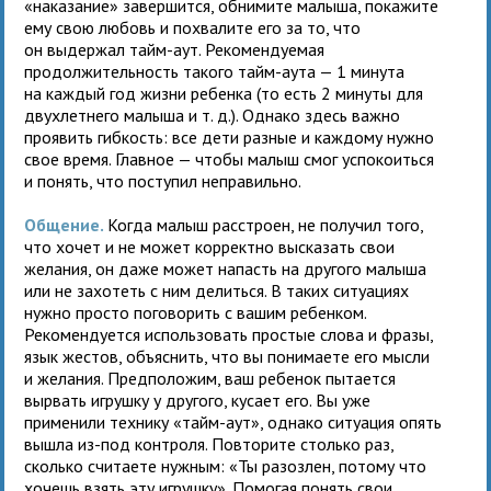
«наказание» завершится, обнимите малыша, покажите
ему свою любовь и похвалите его за то, что
он выдержал тайм-аут. Рекомендуемая
продолжительность такого тайм-аута — 1 минута
на каждый год жизни ребенка (то есть 2 минуты для
двухлетнего малыша и т. д.). Однако здесь важно
проявить гибкость: все дети разные и каждому нужно
свое время. Главное — чтобы малыш смог успокоиться
и понять, что поступил неправильно.
Общение.
Когда малыш расстроен, не получил того,
что хочет и не может корректно высказать свои
желания, он даже может напасть на другого малыша
или не захотеть с ним делиться. В таких ситуациях
нужно просто поговорить с вашим ребенком.
Рекомендуется использовать простые слова и фразы,
язык жестов, объяснить, что вы понимаете его мысли
и желания. Предположим, ваш ребенок пытается
вырвать игрушку у другого, кусает его. Вы уже
применили технику «тайм-аут», однако ситуация опять
вышла из-под контроля. Повторите столько раз,
сколько считаете нужным: «Ты разозлен, потому что
хочешь взять эту игрушку». Помогая понять свои