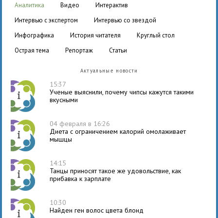
аналитика
видео
интерактив
интервью с экспертом
интервью со звездой
инфографика
история читателя
круглый стол
острая тема
репортаж
статьи
Актуальные новости
15:37
Ученые выяснили, почему чипсы кажутся такими
вкусными
04 февраля в 16:26
Диета с ограничением калорий омолаживает
мышцы
14:15
Танцы приносят такое же удовольствие, как
прибавка к зарплате
10:30
Найден ген волос цвета блонд