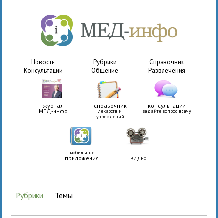
Новости
Рубрики
Справочник
Консультации
Общение
Развлечения
журнал
справочник
консультации
МЕД-инфо
лекарств и
задайте вопрос врачу
учреждений
мобильные
приложения
ВИДЕО
Рубрики
Темы