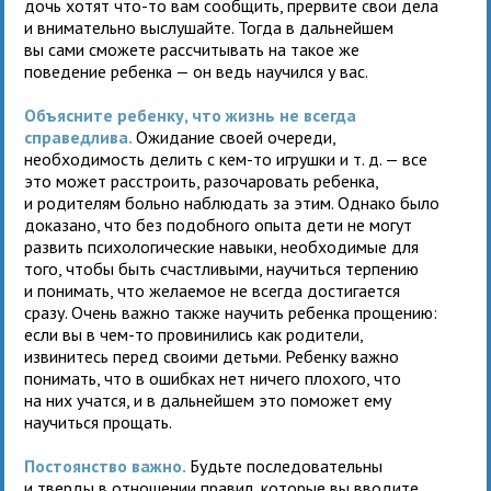
дочь хотят что-то вам сообщить, прервите свои дела
и внимательно выслушайте. Тогда в дальнейшем
вы сами сможете рассчитывать на такое же
поведение ребенка — он ведь научился у вас.
Объясните ребенку, что жизнь не всегда
справедлива.
Ожидание своей очереди,
необходимость делить с кем-то игрушки и т. д. — все
это может расстроить, разочаровать ребенка,
и родителям больно наблюдать за этим. Однако было
доказано, что без подобного опыта дети не могут
развить психологические навыки, необходимые для
того, чтобы быть счастливыми, научиться терпению
и понимать, что желаемое не всегда достигается
сразу. Очень важно также научить ребенка прощению:
если вы в чем-то провинились как родители,
извинитесь перед своими детьми. Ребенку важно
понимать, что в ошибках нет ничего плохого, что
на них учатся, и в дальнейшем это поможет ему
научиться прощать.
Постоянство важно.
Будьте последовательны
и тверды в отношении правил, которые вы вводите,