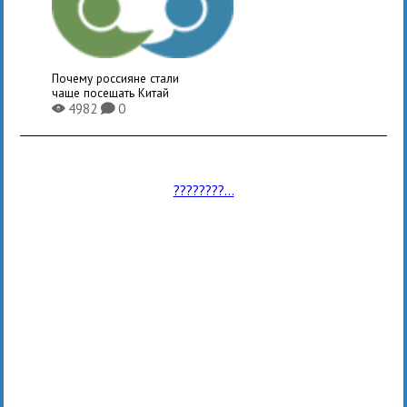
Почему россияне стали
чаще посещать Китай
4982
0
X
K
????????...