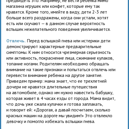
предвидеть это. Например, не вести ребенка мимо
магазина игрушек или конфет, которые ему так
нравятся. Кроме того, имейте в виду, дети 2-3 лет
больше всего раздражены, когда они устали, хотят
есть или скучают — в данном случае вероятность
вспышек нежелательного поведения увеличивается.
Отвлечь.
Перед вспышкой гнева или истерики дети
демонстрируют характерные предварительные
симптомы. К ним относится чрезмерная серьезность
или активность, покраснение лица, сжимание кулаков,
топание ногами. Родителям необходимо обращать
внимание на такие признаки и попытаться отвлечь или
перевести внимание ребенка на другое занятие.
Приведем пример: мама знает, что ее трехлетней
дочери не нравятся длительные путешествия
на автомобиле, однако им нужно навестить бабушку,
которая живет в 4 часах езды от города. Мама видит,
что дочь уже сжала кулачки и готова заплакать,
и говорит ей: «Дорогая, а давай посчитаем, сколько
красных машин на дороге мы увидим!» Это отвлекло
девочку и помогло избежать вспышки гнева.