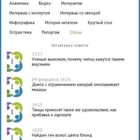
аналитика
видео
интерактив
интервью с экспертом
интервью со звездой
инфографика
история читателя
круглый стол
острая тема
репортаж
статьи
Актуальные новости
15:37
Ученые выяснили, почему чипсы кажутся такими
вкусными
04 февраля в 16:26
Диета с ограничением калорий омолаживает
мышцы
14:15
Танцы приносят такое же удовольствие, как
прибавка к зарплате
10:30
Найден ген волос цвета блонд