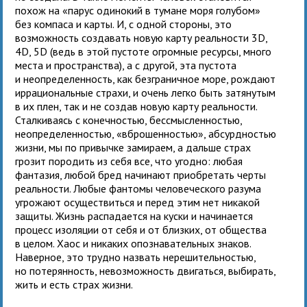
похож на «парус одинокий в тумане моря голубом»
без компаса и карты. И, с одной стороны, это
возможность создавать новую карту реальности 3D,
4D, 5D (ведь в этой пустоте огромные ресурсы, много
места и пространства), а с другой, эта пустота
и неопределенность, как безграничное море, рождают
иррациональные страхи, и очень легко быть затянутым
в их плен, так и не создав новую карту реальности.
Сталкиваясь с конечностью, бессмысленностью,
неопределенностью, «вброшенностью», абсурдностью
жизни, мы по привычке замираем, а дальше страх
грозит породить из себя все, что угодно: любая
фантазия, любой бред начинают приобретать черты
реальности. Любые фантомы человеческого разума
угрожают осуществиться и перед этим нет никакой
защиты. Жизнь распадается на куски и начинается
процесс изоляции от себя и от близких, от общества
в целом. Хаос и никаких опознавательных знаков.
Наверное, это трудно назвать нерешительностью,
но потерянность, невозможность двигаться, выбирать,
жить и есть страх жизни.