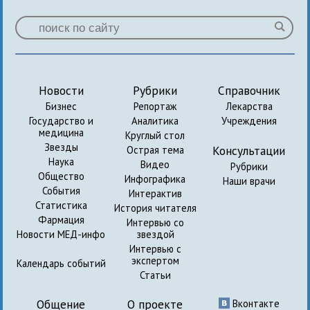
Новости
Рубрики
Справочник
Бизнес
Репортаж
Лекарства
Государство и
Аналитика
Учреждения
медицина
Круглый стол
Звезды
Консультации
Острая тема
Наука
Видео
Рубрики
Общество
Инфографика
Наши врачи
События
Интерактив
Статистика
История читателя
Фармация
Интервью со
Новости МЕД-инфо
звездой
Интервью с
экспертом
Календарь событий
Статьи
Общение
О проекте
Вконтакте