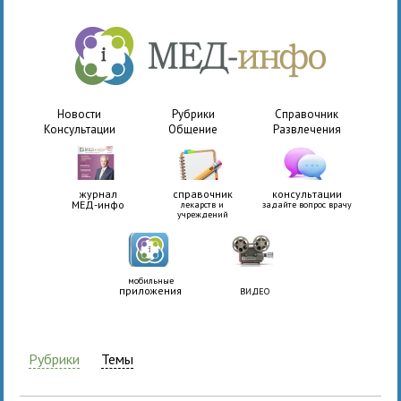
Новости
Рубрики
Справочник
Консультации
Общение
Развлечения
журнал
справочник
консультации
МЕД-инфо
лекарств и
задайте вопрос врачу
учреждений
мобильные
приложения
ВИДЕО
Рубрики
Темы