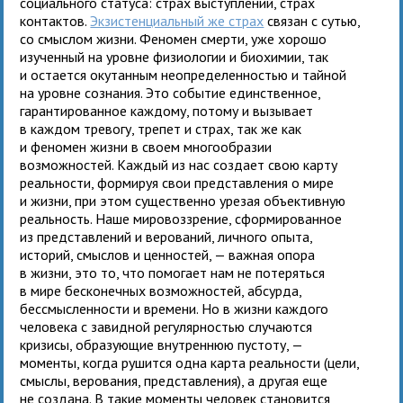
социального статуса: страх выступлений, страх
контактов.
Экзистенциальный же страх
связан с сутью,
со смыслом жизни. Феномен смерти, уже хорошо
изученный на уровне физиологии и биохимии, так
и остается окутанным неопределенностью и тайной
на уровне сознания. Это событие единственное,
гарантированное каждому, потому и вызывает
в каждом тревогу, трепет и страх, так же как
и феномен жизни в своем многообразии
возможностей. Каждый из нас создает свою карту
реальности, формируя свои представления о мире
и жизни, при этом существенно урезая объективную
реальность. Наше мировоззрение, сформированное
из представлений и верований, личного опыта,
историй, смыслов и ценностей, — важная опора
в жизни, это то, что помогает нам не потеряться
в мире бесконечных возможностей, абсурда,
бессмысленности и времени. Но в жизни каждого
человека с завидной регулярностью случаются
кризисы, образующие внутреннюю пустоту, —
моменты, когда рушится одна карта реальности (цели,
смыслы, верования, представления), а другая еще
не создана. В такие моменты человек становится