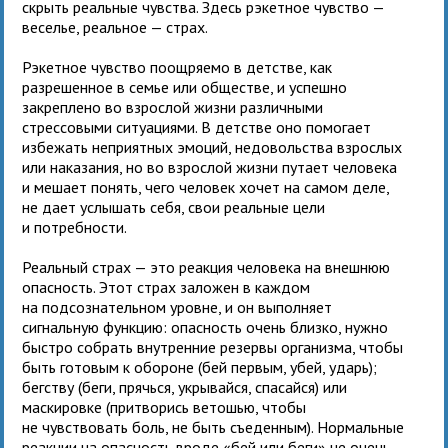
скрыть реальные чувства. Здесь рэкетное чувство —
веселье, реальное — страх.
Рэкетное чувство поощряемо в детстве, как
разрешенное в семье или обществе, и успешно
закреплено во взрослой жизни различными
стрессовыми ситуациями. В детстве оно помогает
избежать неприятных эмоций, недовольства взрослых
или наказания, но во взрослой жизни путает человека
и мешает понять, чего человек хочет на самом деле,
не дает услышать себя, свои реальные цели
и потребности.
Реальный страх — это реакция человека на внешнюю
опасность. Этот страх заложен в каждом
на подсознательном уровне, и он выполняет
сигнальную функцию: опасность очень близко, нужно
быстро собрать внутренние резервы организма, чтобы
быть готовым к обороне (бей первым, убей, ударь);
бегству (беги, прячься, укрывайся, спасайся) или
маскировке (притворись ветошью, чтобы
не чувствовать боль, не быть съеденным). Нормальные
реакции на опасность вроде «бей или беги» не очень