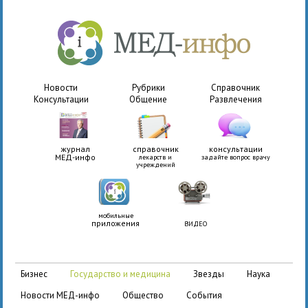
Новости
Рубрики
Справочник
Консультации
Общение
Развлечения
журнал
справочник
консультации
МЕД-инфо
лекарств и
задайте вопрос врачу
учреждений
мобильные
приложения
ВИДЕО
бизнес
государство и медицина
звезды
наука
новости МЕД-инфо
общество
события