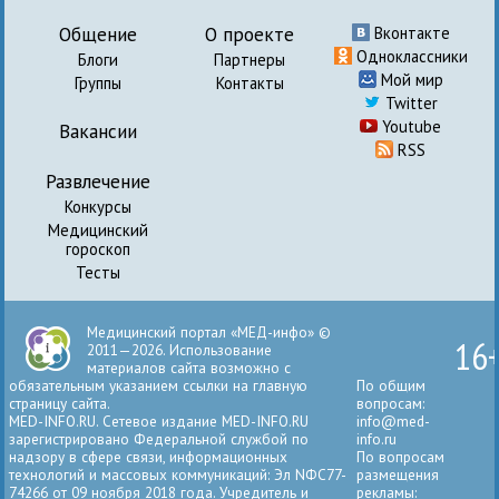
Общение
О проекте
Вконтакте
Одноклассники
Блоги
Партнеры
Мой мир
Группы
Контакты
Twitter
Youtube
Вакансии
RSS
Развлечение
Конкурсы
Медицинский
гороскоп
Тесты
Медицинский портал «МЕД-инфо» ©
16
2011—2026. Использование
материалов сайта возможно с
обязательным указанием ссылки на главную
По общим
страницу сайта.
вопросам:
MED-INFO.RU. Сетевое издание MED-INFO.RU
info@med-
зарегистрировано Федеральной службой по
info.ru
надзору в сфере связи, информационных
По вопросам
технологий и массовых коммуникаций: Эл NФС77-
размещения
74266 от 09 ноября 2018 года. Учредитель и
рекламы: