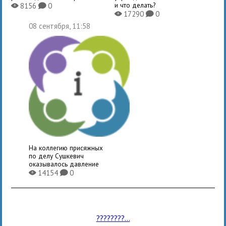
и что делать?
8156
0
X
K
17290
0
X
K
08 сентября, 11:58
На коллегию присяжных
по делу Сушкевич
оказывалось давление
14154
0
X
K
????????...