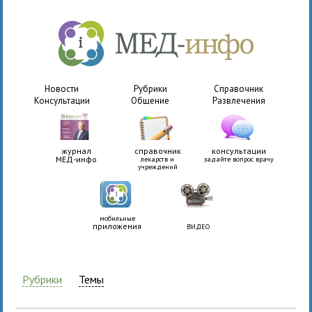
Новости
Рубрики
Справочник
Консультации
Общение
Развлечения
журнал
справочник
консультации
МЕД-инфо
лекарств и
задайте вопрос врачу
учреждений
мобильные
приложения
ВИДЕО
Рубрики
Темы