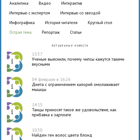
аналитика
видео
интерактив
интервью с экспертом
интервью со звездой
инфографика
история читателя
круглый стол
острая тема
репортаж
статьи
Актуальные новости
15:37
Ученые выяснили, почему чипсы кажутся такими
вкусными
04 февраля в 16:26
Диета с ограничением калорий омолаживает
мышцы
14:15
Танцы приносят такое же удовольствие, как
прибавка к зарплате
10:30
Найден ген волос цвета блонд