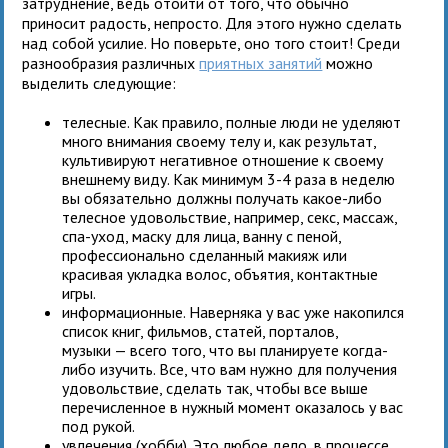
затруднение, ведь отойти от того, что обычно
приносит радость, непросто. Для этого нужно сделать
над собой усилие. Но поверьте, оно того стоит! Среди
разнообразия различных
приятных занятий
можно
выделить следующие:
телесные. Как правило, полные люди не уделяют
много внимания своему телу и, как результат,
культивируют негативное отношение к своему
внешнему виду. Как минимум 3-4 раза в неделю
вы обязательно должны получать какое-либо
телесное удовольствие, например, секс, массаж,
спа-уход, маску для лица, ванну с пеной,
профессионально сделанный макияж или
красивая укладка волос, объятия, контактные
игры.
информационные. Наверняка у вас уже накопился
список книг, фильмов, статей, порталов,
музыки — всего того, что вы планируете когда-
либо изучить. Все, что вам нужно для получения
удовольствие, сделать так, чтобы все выше
перечисленное в нужный момент оказалось у вас
под рукой.
увлечения (хобби). Это любое дело, в процессе