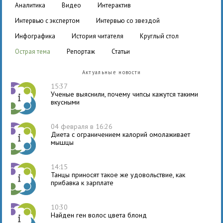
аналитика
видео
интерактив
интервью с экспертом
интервью со звездой
инфографика
история читателя
круглый стол
острая тема
репортаж
статьи
Актуальные новости
15:37
Ученые выяснили, почему чипсы кажутся такими
вкусными
04 февраля в 16:26
Диета с ограничением калорий омолаживает
мышцы
14:15
Танцы приносят такое же удовольствие, как
прибавка к зарплате
10:30
Найден ген волос цвета блонд