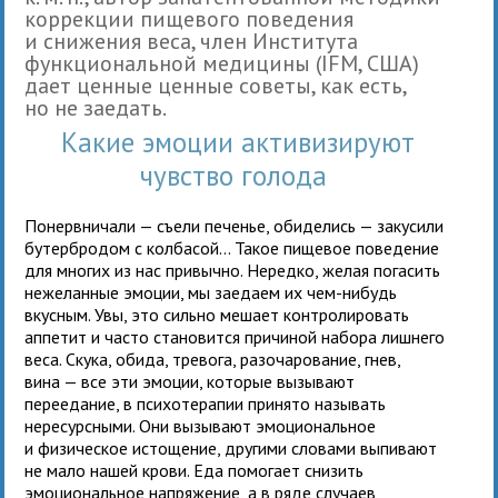
коррекции пищевого поведения
и снижения веса, член Института
функциональной медицины (IFM, США)
дает ценные ценные советы, как есть,
но не заедать.
Какие эмоции активизируют
чувство голода
Понервничали — съели печенье, обиделись — закусили
бутербродом с колбасой... Такое пищевое поведение
для многих из нас привычно. Нередко, желая погасить
нежеланные эмоции, мы заедаем их чем-нибудь
вкусным. Увы, это сильно мешает контролировать
аппетит и часто становится причиной набора лишнего
веса. Скука, обида, тревога, разочарование, гнев,
вина — все эти эмоции, которые вызывают
переедание, в психотерапии принято называть
нересурсными. Они вызывают эмоциональное
и физическое истощение, другими словами выпивают
не мало нашей крови. Еда помогает снизить
эмоциональное напряжение, а в ряде случаев