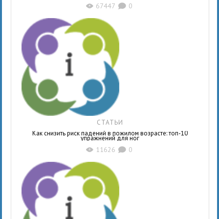
67447
0
X
K
СТАТЬИ
Как снизить риск падений в пожилом возрасте: топ-10
упражнений для ног
11626
0
X
K