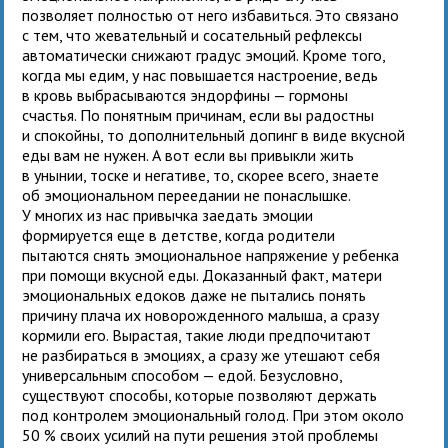
позволяет полностью от него избавиться. Это связано
с тем, что жевательный и сосательный рефлексы
автоматически снижают градус эмоций. Кроме того,
когда мы едим, у нас повышается настроение, ведь
в кровь выбрасываются эндорфины — гормоны
счастья. По понятным причинам, если вы радостны
и спокойны, то дополнительный допинг в виде вкусной
еды вам не нужен. А вот если вы привыкли жить
в унынии, тоске и негативе, то, скорее всего, знаете
об эмоциональном переедании не понаслышке.
У многих из нас привычка заедать эмоции
формируется еще в детстве, когда родители
пытаются снять эмоциональное напряжение у ребенка
при помощи вкусной еды. Доказанный факт, матери
эмоциональных едоков даже не пытались понять
причину плача их новорожденного малыша, а сразу
кормили его. Вырастая, такие люди предпочитают
не разбираться в эмоциях, а сразу же утешают себя
универсальным способом — едой. Безусловно,
существуют способы, которые позволяют держать
под контролем эмоциональный голод. При этом около
50 % своих усилий на пути решения этой проблемы