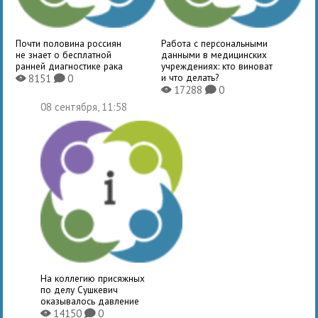
Почти половина россиян
Работа с персональными
не знает о бесплатной
данными в медицинских
ранней диагностике рака
учреждениях: кто виноват
и что делать?
8151
0
X
K
17288
0
X
K
08 сентября, 11:58
На коллегию присяжных
по делу Сушкевич
оказывалось давление
14150
0
X
K