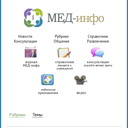
Новости
Рубрики
Справочник
Консультации
Общение
Развлечения
журнал
справочник
консультации
МЕД-инфо
лекарств и
задайте вопрос врачу
учреждений
мобильные
приложения
ВИДЕО
Рубрики
Темы