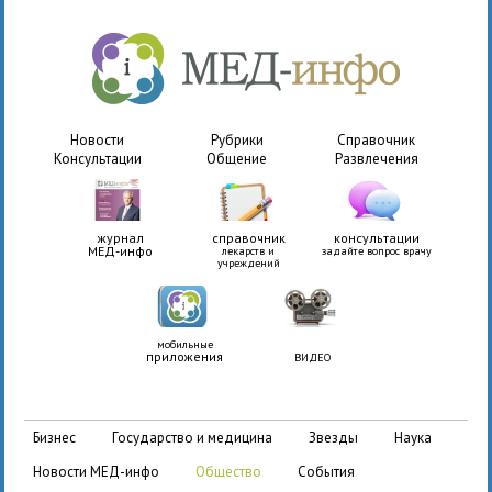
Новости
Рубрики
Справочник
Консультации
Общение
Развлечения
журнал
справочник
консультации
МЕД-инфо
лекарств и
задайте вопрос врачу
учреждений
мобильные
приложения
ВИДЕО
бизнес
государство и медицина
звезды
наука
новости МЕД-инфо
общество
события