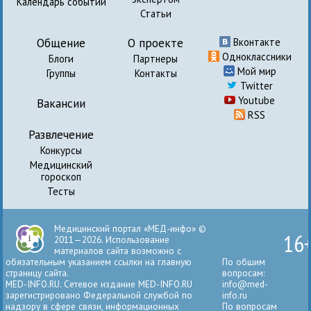
Календарь событий
Статьи
Общение
О проекте
Вконтакте
Одноклассники
Блоги
Партнеры
Мой мир
Группы
Контакты
Twitter
Youtube
Вакансии
RSS
Развлечение
Конкурсы
Медицинский
гороскоп
Тесты
Медицинский портал «МЕД-инфо» ©
16
2011—2026. Использование
материалов сайта возможно с
обязательным указанием ссылки на главную
По общим
страницу сайта.
вопросам:
MED-INFO.RU. Сетевое издание MED-INFO.RU
info@med-
зарегистрировано Федеральной службой по
info.ru
надзору в сфере связи, информационных
По вопросам