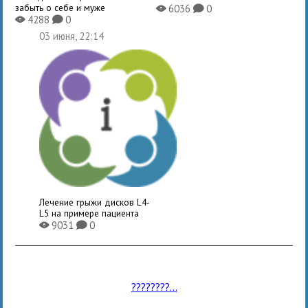
забыть о себе и муже
6036
0
X
K
4288
0
X
K
03 июня, 22:14
Лечение грыжи дисков L4-
L5 на примере пациента
9031
0
X
K
????????...