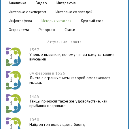
аналитика
видео
интерактив
интервью с экспертом
интервью со звездой
инфографика
история читателя
круглый стол
острая тема
репортаж
статьи
Актуальные новости
15:37
Ученые выяснили, почему чипсы кажутся такими
вкусными
04 февраля в 16:26
Диета с ограничением калорий омолаживает
мышцы
14:15
Танцы приносят такое же удовольствие, как
прибавка к зарплате
10:30
Найден ген волос цвета блонд