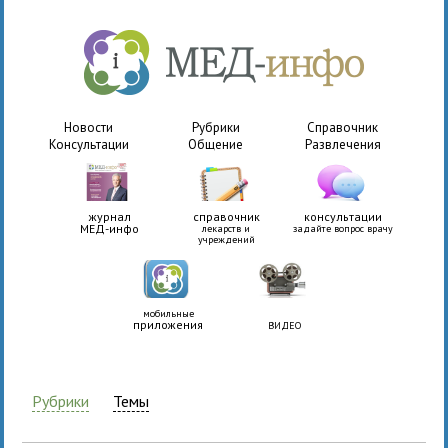
Новости
Рубрики
Справочник
Консультации
Общение
Развлечения
журнал
справочник
консультации
МЕД-инфо
лекарств и
задайте вопрос врачу
учреждений
мобильные
приложения
ВИДЕО
Рубрики
Темы