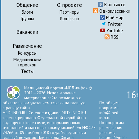
Общение
О проекте
Вконтакте
Одноклассники
Блоги
Партнеры
Мой мир
Группы
Контакты
Twitter
Youtube
Вакансии
RSS
Развлечение
Конкурсы
Медицинский
гороскоп
Тесты
Медицинский портал «МЕД-инфо» ©
16
2011—2026. Использование
материалов сайта возможно с
обязательным указанием ссылки на главную
По общим
страницу сайта.
вопросам:
MED-INFO.RU. Сетевое издание MED-INFO.RU
info@med-
зарегистрировано Федеральной службой по
info.ru
надзору в сфере связи, информационных
По вопросам
технологий и массовых коммуникаций: Эл NФС77-
размещения
74266 от 09 ноября 2018 года. Учредитель и
рекламы:
главный редактор Плисенкова Оксана
reklama@med-