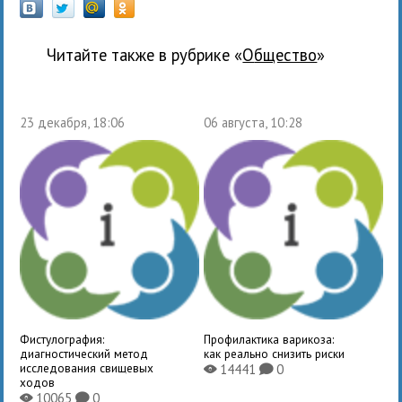
Читайте также в рубрике «
общество
»
23 декабря, 18:06
06 августа, 10:28
Фистулография:
Профилактика варикоза:
диагностический метод
как реально снизить риски
исследования свищевых
14441
0
X
K
ходов
10065
0
X
K