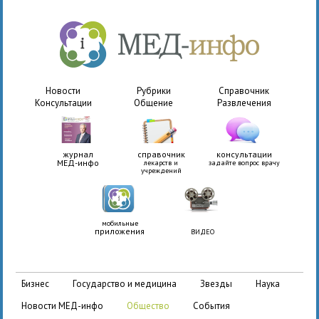
Новости
Рубрики
Справочник
Консультации
Общение
Развлечения
журнал
справочник
консультации
МЕД-инфо
лекарств и
задайте вопрос врачу
учреждений
мобильные
приложения
ВИДЕО
бизнес
государство и медицина
звезды
наука
новости МЕД-инфо
общество
события