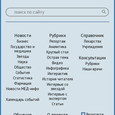
Новости
Рубрики
Справочник
Бизнес
Репортаж
Лекарства
Государство и
Аналитика
Учреждения
медицина
Круглый стол
Звезды
Консультации
Острая тема
Наука
Видео
Рубрики
Общество
Инфографика
Наши врачи
События
Интерактив
Статистика
История читателя
Фармация
Интервью со
Новости МЕД-инфо
звездой
Интервью с
экспертом
Календарь событий
Статьи
Общение
О проекте
Вконтакте