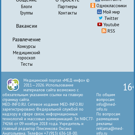
Одноклассники
Блоги
Партнеры
Мой мир
Группы
Контакты
Twitter
Youtube
Вакансии
RSS
Развлечение
Конкурсы
Медицинский
гороскоп
Тесты
Медицинский портал «МЕД-инфо» ©
16
2011—2026. Использование
материалов сайта возможно с
обязательным указанием ссылки на главную
По общим
страницу сайта.
вопросам:
MED-INFO.RU. Сетевое издание MED-INFO.RU
info@med-
зарегистрировано Федеральной службой по
info.ru
надзору в сфере связи, информационных
По вопросам
технологий и массовых коммуникаций: Эл NФС77-
размещения
74266 от 09 ноября 2018 года. Учредитель и
рекламы:
главный редактор Плисенкова Оксана
reklama@med-
Анатольевна. Телефон +7 (915) 636-18-00.
info.ru