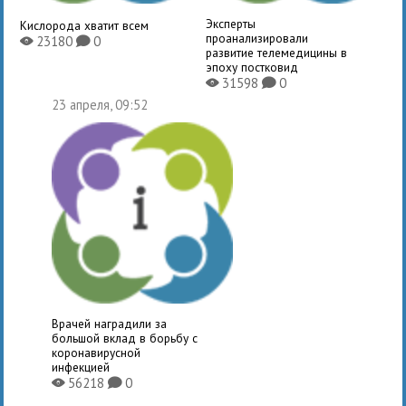
Эксперты
Кислорода хватит всем
проанализировали
23180
0
X
K
развитие телемедицины в
эпоху постковид
31598
0
X
K
23 апреля, 09:52
Врачей наградили за
большой вклад в борьбу с
коронавирусной
инфекцией
56218
0
X
K