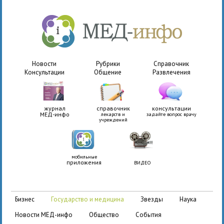
Новости
Рубрики
Справочник
Консультации
Общение
Развлечения
журнал
справочник
консультации
МЕД-инфо
лекарств и
задайте вопрос врачу
учреждений
мобильные
приложения
ВИДЕО
бизнес
государство и медицина
звезды
наука
новости МЕД-инфо
общество
события