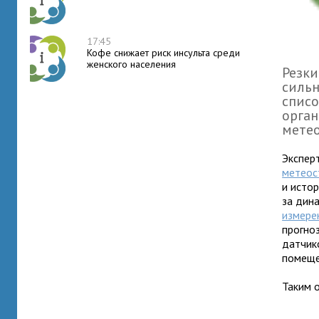
17:45
Кофе снижает риск инсульта среди
женского населения
Резки
сильн
списо
орган
мете
Экспер
метеос
и исто
за дин
измере
прогно
датчик
помеще
Таким 