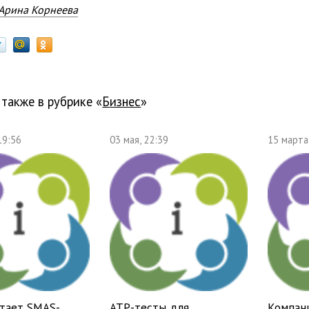
Арина Корнеева
 также в рубрике «
бизнес
»
19:56
03 мая, 22:39
15 марта
отает SMAS-
ATP-тесты для
Компан