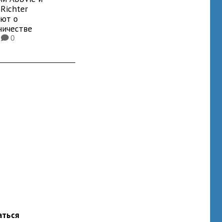
Richter
яют о
ничестве
4
0
K
аться