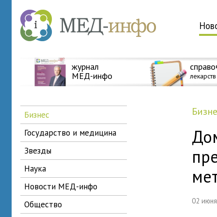
Нов
журнал
справо
МЕД-инфо
лекарств
бизн
бизнес
До
государство и медицина
звезды
пр
наука
ме
новости МЕД-инфо
02 июн
общество