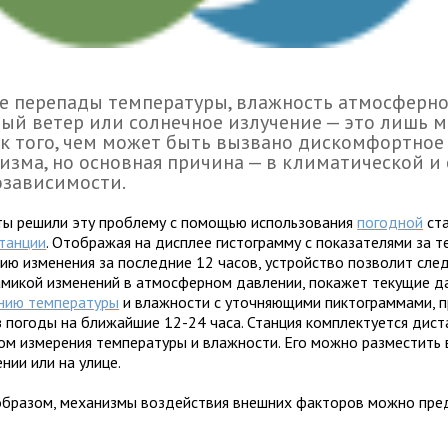
е перепады температуры, влажность атмосферно
ый ветер или солнечное излучение — это лишь 
к того, чем может быть вызвано дискомфортное
изма, но основная причина — в климатической и
озависимости.
ты решили эту проблему с помощью использования
погодной
ста
танции
. Отображая на дисплее гистограмму с показателями за 
рию изменения за последние 12 часов, устройство позволит сле
амикой изменений в атмосферном давлении, покажет текущие д
нию температуры
и влажности с уточняющими пиктограммами, 
з погоды на ближайшие 12-24 часа. Станция комплектуется дис
ом измерения температуры и влажности. Его можно разместить
нии или на улице.
образом, механизмы воздействия внешних факторов можно пре