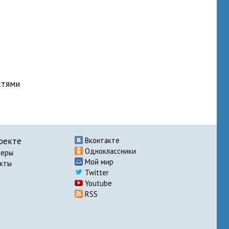
стями
оекте
Вконтакте
Одноклассники
неры
Мой мир
акты
Twitter
Youtube
RSS