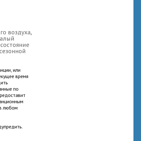
го воздуха,
малый
 состояние
 сезонной
нции, или
текущее время
дить
анные по
предоставит
танционным
 в любом
дупредить.