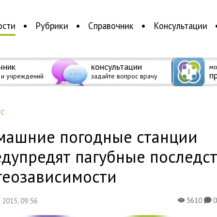
ости
Рубрики
Справочник
Консультации
чник
консультации
мо
п
 и учреждений
задайте вопрос врачу
ес
машние погодные станции
едупредят пагубные последс
теозависимости
3610
я 2015, 09:56
X
K