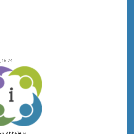
, 16:24
ии AbbVie и