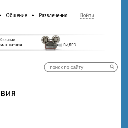
Общение
Развлечения
Войти
бильные
риложения
ВИДЕО
твия
0