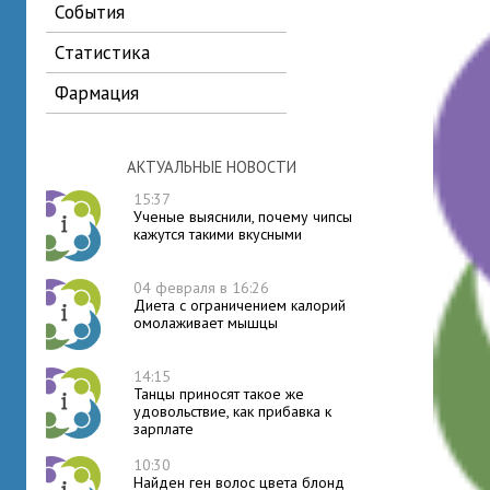
события
статистика
фармация
АКТУАЛЬНЫЕ НОВОСТИ
15:37
Ученые выяснили, почему чипсы
кажутся такими вкусными
04 февраля в 16:26
Диета с ограничением калорий
омолаживает мышцы
14:15
Танцы приносят такое же
удовольствие, как прибавка к
зарплате
10:30
Найден ген волос цвета блонд