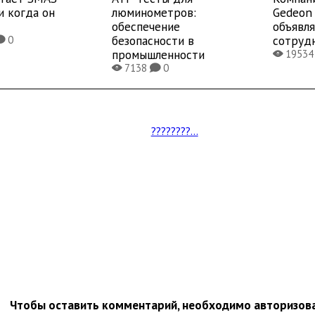
и когда он
люминометров:
Gedeon 
обеспечение
объявл
безопасности в
сотруд
0
K
промышленности
1953
X
7138
0
X
K
????????...
Чтобы оставить комментарий, необходимо авторизов