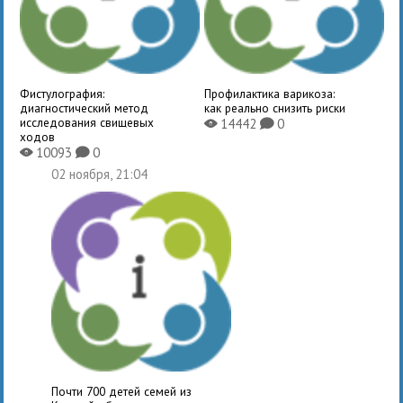
Фистулография:
Профилактика варикоза:
диагностический метод
как реально снизить риски
исследования свищевых
14442
0
X
K
ходов
10093
0
X
K
02 ноября, 21:04
Почти 700 детей семей из