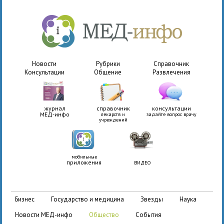
Новости
Рубрики
Справочник
Консультации
Общение
Развлечения
журнал
справочник
консультации
МЕД-инфо
лекарств и
задайте вопрос врачу
учреждений
мобильные
приложения
ВИДЕО
бизнес
государство и медицина
звезды
наука
новости МЕД-инфо
общество
события