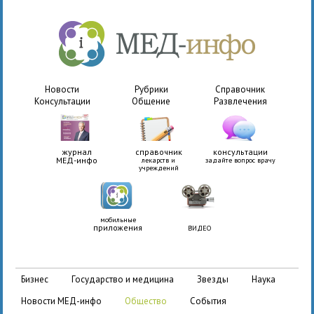
Новости
Рубрики
Справочник
Консультации
Общение
Развлечения
журнал
справочник
консультации
МЕД-инфо
лекарств и
задайте вопрос врачу
учреждений
мобильные
приложения
ВИДЕО
бизнес
государство и медицина
звезды
наука
новости МЕД-инфо
общество
события