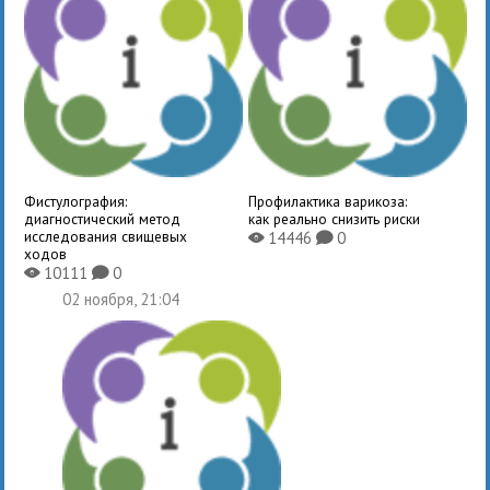
Фистулография:
Профилактика варикоза:
диагностический метод
как реально снизить риски
исследования свищевых
14446
0
X
K
ходов
10111
0
X
K
02 ноября, 21:04