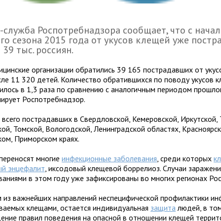
-служба Роспотребнадзора сообщает, что с нача
го сезона 2015 года от укусов клещей уже постр
 39 тыс. россиян.
ицинские организации обратились 39 165 пострадавших от укусо
сле 11 320 детей. Количество обратившихся по поводу укусов 
илось в 1,3 раза по сравнению с аналогичным периодом прошлог
ирует Роспотребнадзор.
 всего пострадавших в Свердловской, Кемеровской, Иркутской,
кой, Томской, Вологодской, Ленинградской областях, Красноярск
ком, Приморском краях.
переносят многие
инфекционные заболевания
, среди которых
к
ый энцефалит
, иксодовый клещевой боррелиоз. Случаи заражени
ваниями в этом году уже зафиксированы во многих регионах Рос
 из важнейших направлений неспецифической профилактики ин
ваемых клещами, остается индивидуальная
защита
людей, в то
ение правил поведения на опасной в отношении клещей террит