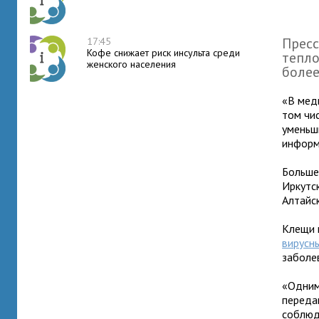
Пресс
17:45
Кофе снижает риск инсульта среди
тепло
женского населения
более
«В мед
том чи
уменьш
информ
Больше
Иркутс
Алтайс
Клещи 
вирусн
заболе
«Одним
переда
соблюд