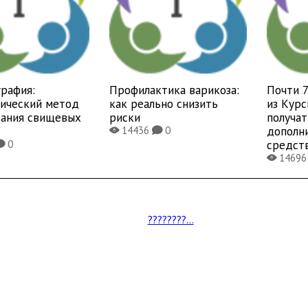
рафия:
Профилактика варикоза:
Почти 
тический метод
как реально снизить
из Курс
вания свищевых
риски
получат
дополн
14436
0
X
K
средст
0
K
1469
X
????????...