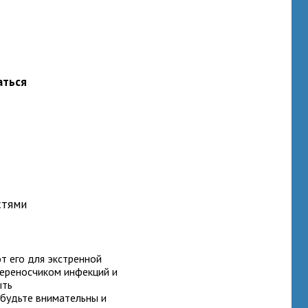
аться
стями
т его для экстренной
переносчиком инфекций и
ыть
будьте внимательны и