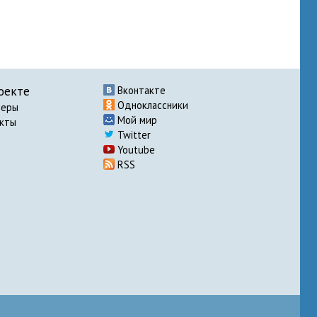
оекте
Вконтакте
Одноклассники
неры
Мой мир
акты
Twitter
Youtube
RSS