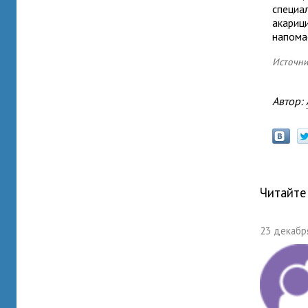
специа
акариц
напома
Источни
Автор:
Читайте
23 декабря