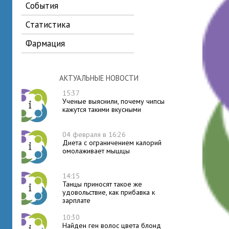
события
статистика
фармация
АКТУАЛЬНЫЕ НОВОСТИ
15:37
Ученые выяснили, почему чипсы
кажутся такими вкусными
04 февраля в 16:26
Диета с ограничением калорий
омолаживает мышцы
14:15
Танцы приносят такое же
удовольствие, как прибавка к
зарплате
10:30
Найден ген волос цвета блонд