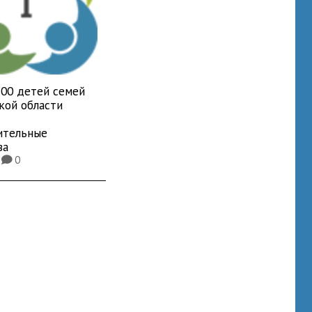
700 детей семей
кой области
ительные
ва
6
0
K