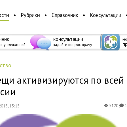
ости
Рубрики
Справочник
Консультации
чник
консультации
мо
п
 и учреждений
задайте вопрос врачу
ество
ещи активизируются по всей
ссии
5120
 2015, 15:15
X
K