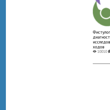
Фистулог
диагнос
исследо
ходов
10010
X