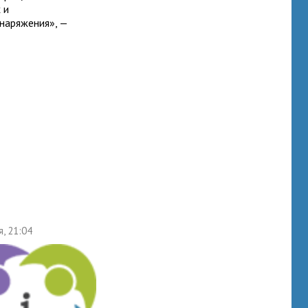
 и
наряжения», —
я, 21:04