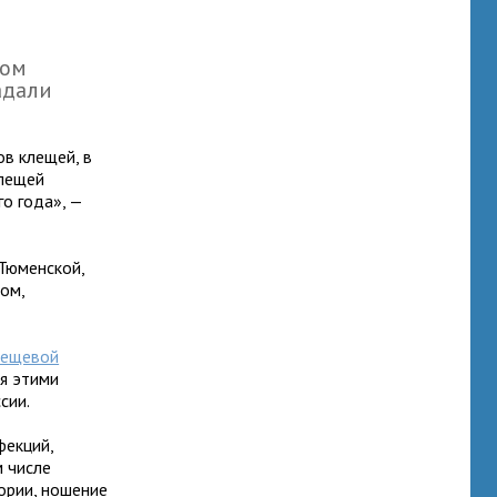
лом
адали
в клещей, в
клещей
о года», —
 Тюменской,
ом,
лещевой
я этими
сии.
фекций,
м числе
ории, ношение