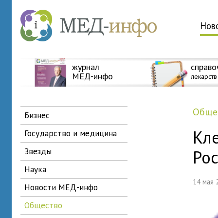
Нов
журнал
справо
МЕД-инфо
лекарств
общ
бизнес
Кл
государство и медицина
звезды
Ро
наука
14 мая
новости МЕД-инфо
общество