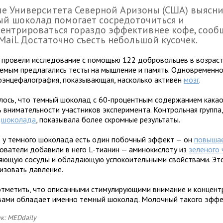
е Университета Северной Аризоны (США) выясни
й шоколад помогает сосредоточиться и
ентрироваться гораздо эффективнее кофе, сооб
 Mail. Достаточно съесть небольшой кусочек.
 провели исследование с помощью 122 добровольцев в возраст
емым предлагались тесты на мышление и память. Одновременн
оэнцефалография, показывающая, насколько активен
мозг
.
лось, что темный шоколад с 60-процентным содержанием кака
ь внимательности участников эксперимента. Контрольная группа
и
шоколада
, показывала более скромные результаты.
 у темного шоколада есть один побочный эффект — он
повышае
ователи добавили в него L-тианин — аминокислоту из
зеленого 
яющую сосуды и обладающую успокоительными свойствами. Эт
изовать давление.
отметить, что описанными стимулирующими внимание и концен
вами обладает именно темный шоколад. Молочный такого эффек
к: MEDdaily