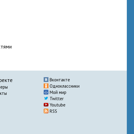
стями
оекте
Вконтакте
Одноклассники
неры
Мой мир
акты
Twitter
Youtube
RSS