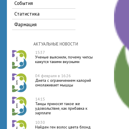
события
статистика
фармация
АКТУАЛЬНЫЕ НОВОСТИ
15:37
Ученые выяснили, почему чипсы
кажутся такими вкусными
04 февраля в 16:26
Диета с ограничением калорий
омолаживает мышцы
14:15
Танцы приносят такое же
удовольствие, как прибавка к
зарплате
10:30
Найден ген волос цвета блонд