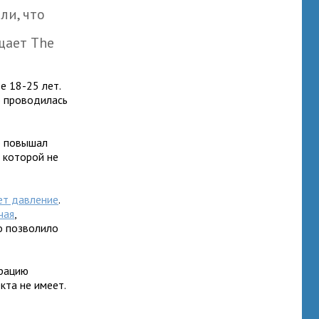
ли, что
щает The
е 18-25 лет.
о проводилась
о повышал
, которой не
т давление
.
чая
,
о позволило
трацию
та не имеет.