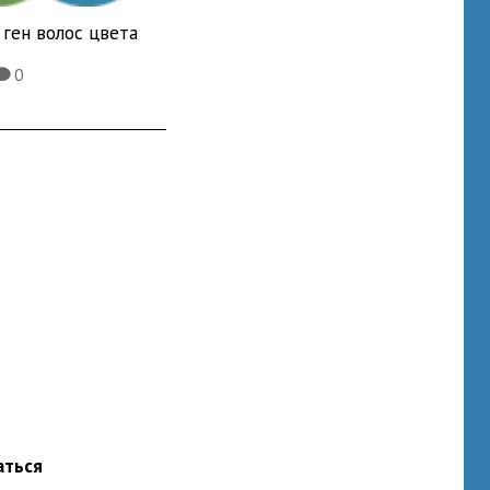
ген волос цвета
0
K
аться