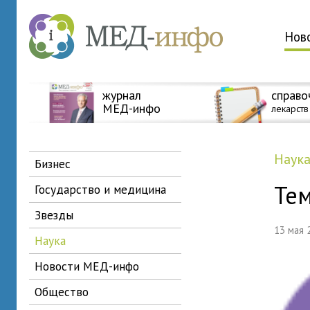
Нов
журнал
справо
МЕД-инфо
лекарств
наук
бизнес
Те
государство и медицина
звезды
13 мая
наука
новости МЕД-инфо
общество