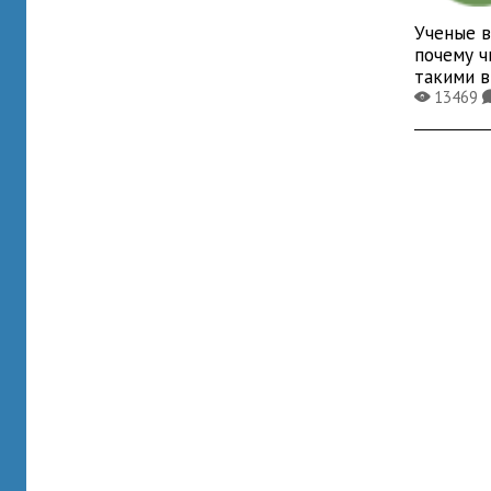
Ученые в
почему ч
такими 
13469
X