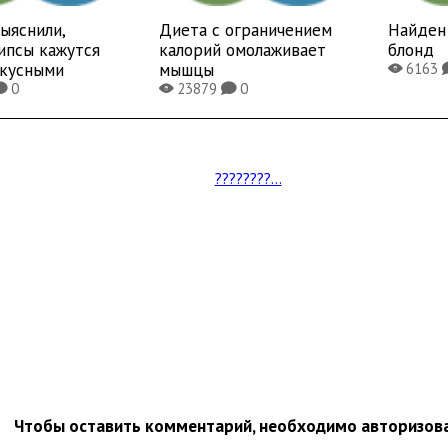
ыяснили,
Диета с ограничением
Найден 
ипсы кажутся
калорий омолаживает
блонд
вкусными
мышцы
6163
X
0
23879
0
K
X
K
????????...
Чтобы оставить комментарий, необходимо авторизов