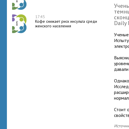
Учены
темны
сконц
17:45
Кофе снижает риск инсульта среди
Daily
женского населения
Ученые
Испыту
электр
Выясни
уровен
давал
Однако
Исслед
расшир
нормал
Стоит 
свойст
Источни