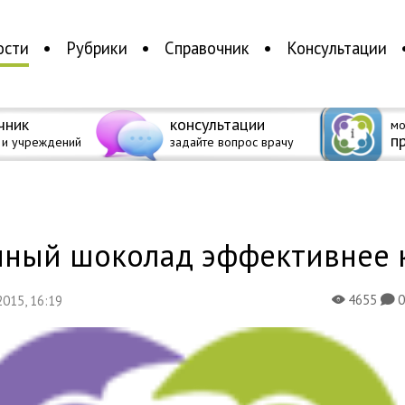
ости
Рубрики
Справочник
Консультации
чник
консультации
мо
п
 и учреждений
задайте вопрос врачу
а
мный шоколад эффективнее 
4655
 2015, 16:19
X
K