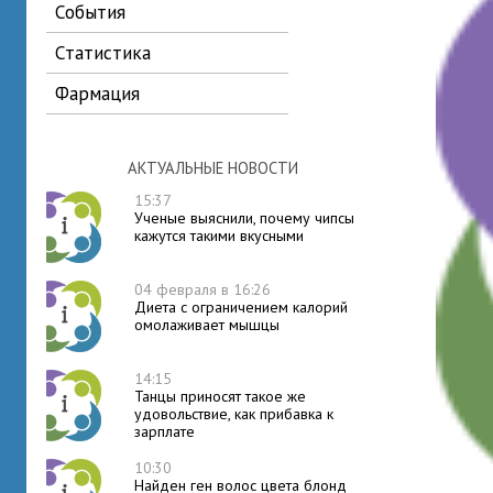
события
статистика
фармация
АКТУАЛЬНЫЕ НОВОСТИ
15:37
Ученые выяснили, почему чипсы
кажутся такими вкусными
04 февраля в 16:26
Диета с ограничением калорий
омолаживает мышцы
14:15
Танцы приносят такое же
удовольствие, как прибавка к
зарплате
10:30
Найден ген волос цвета блонд