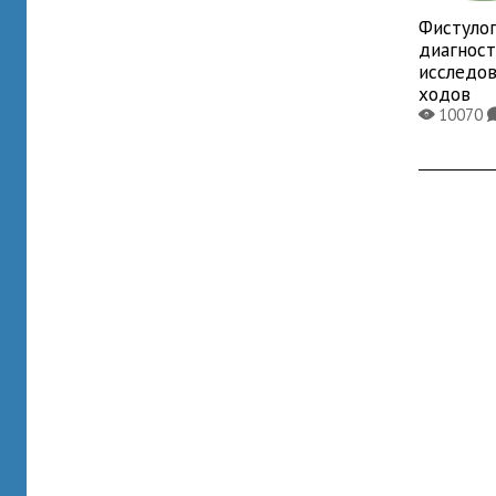
Фистулог
диагнос
исследо
ходов
10070
X