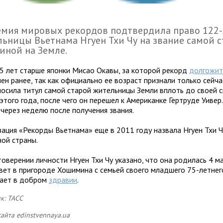
емия мировых рекордов подтвердила право 122
ьницы Вьетнама Нгуен Тхи Чу на звание самой 
иной на Земле.
 5 лет старше японки Мисао Окавы, за которой рекорд
долгожит
ен ранее, так как официально ее возраст признали только сейча
носила титул самой старой жительницы Земли вплоть до своей 
этого года, после чего он перешел к Американке Гертруде Уивер
 через неделю после получения звания.
зация «Рекорды Вьетнама» еще в 2011 году назвала Нгуен Тхи 
ой страны.
оверении личности Нгуен Тхи Чу указано, что она родилась 4 ма
вет в пригороде Хошимина с семьей своего младшего 75-летнег
ает в добром
здравии
.
к: ТАСС
сайта edinstvennaya.ua