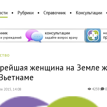
ости
Рубрики
Справочник
Консультации
чник
консультации
мо
п
 и учреждений
задайте вопрос врачу
ество
арейшая женщина на Земле 
 Вьетнаме
4259
еля 2015, 14:08
X
K