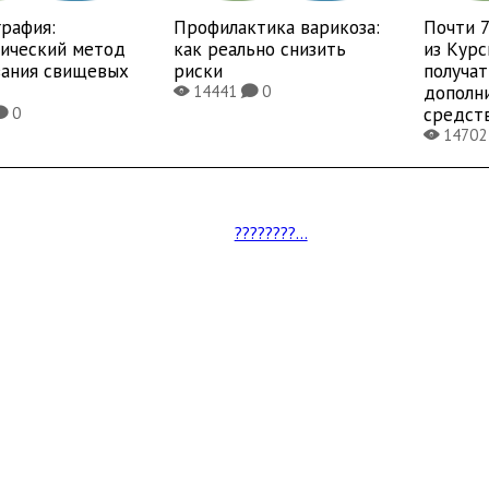
рафия:
Профилактика варикоза:
Почти 
тический метод
как реально снизить
из Курс
вания свищевых
риски
получат
дополн
14441
0
X
K
средст
0
K
1470
X
????????...