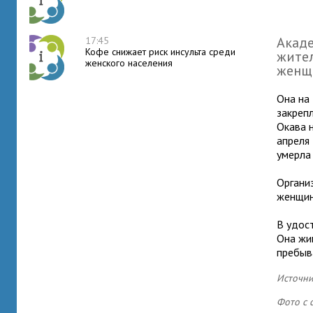
Акад
17:45
Кофе снижает риск инсульта среди
жител
женского населения
женщ
Она на
закрепл
Окава 
апреля 
умерла
Органи
женщин
В удост
Она жи
пребыв
Источни
Фото с 