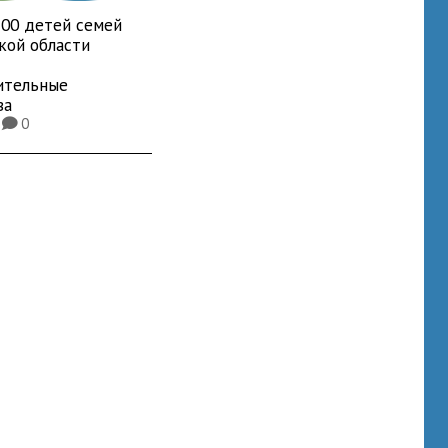
700 детей семей
кой области
ительные
ва
2
0
K