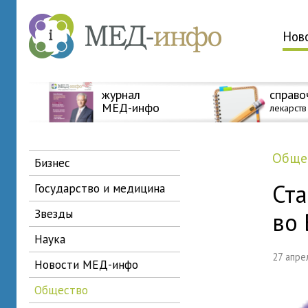
Нов
журнал
справо
МЕД-инфо
лекарств
общ
бизнес
Ст
государство и медицина
звезды
во
наука
27 апр
новости МЕД-инфо
общество