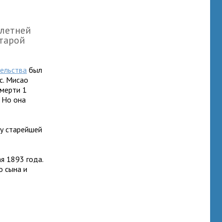
-летней
старой
ельства
был
с. Мисао
смерти 1
. Но она
Чу старейшей
я 1893 года.
о сына и