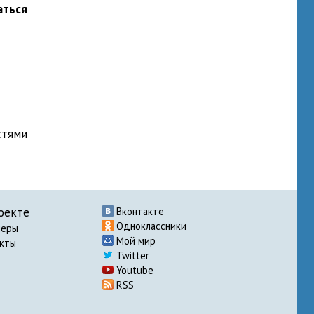
аться
стями
оекте
Вконтакте
Одноклассники
неры
Мой мир
акты
Twitter
Youtube
RSS