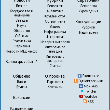
Новости
Рубрики
Справочник
Бизнес
Репортаж
Лекарства
Государство и
Аналитика
Учреждения
медицина
Круглый стол
Звезды
Консультации
Острая тема
Наука
Видео
Рубрики
Общество
Инфографика
Наши врачи
События
Интерактив
Статистика
История читателя
Фармация
Интервью со
Новости МЕД-инфо
звездой
Интервью с
экспертом
Календарь событий
Статьи
Общение
О проекте
Вконтакте
Одноклассники
Блоги
Партнеры
Мой мир
Группы
Контакты
Twitter
Youtube
Вакансии
RSS
Развлечение