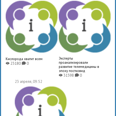
Эксперты
Кислорода хватит всем
проанализировали
23180
0
X
K
развитие телемедицины в
эпоху постковид
31598
0
X
K
23 апреля, 09:52