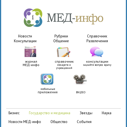
Новости
Рубрики
Справочник
Консультации
Общение
Развлечения
журнал
справочник
консультации
МЕД-инфо
лекарств и
задайте вопрос врачу
учреждений
мобильные
приложения
ВИДЕО
бизнес
государство и медицина
звезды
наука
новости МЕД-инфо
общество
события