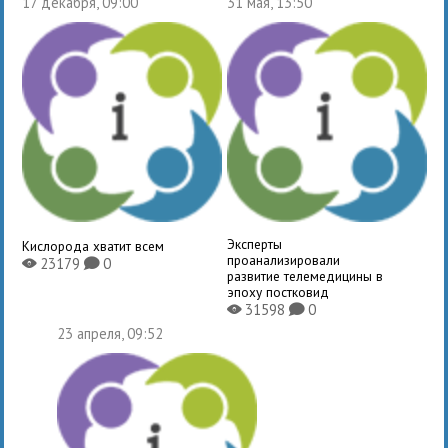
17 декабря, 09:00
31 мая, 13:50
Эксперты
Кислорода хватит всем
проанализировали
23179
0
X
K
развитие телемедицины в
эпоху постковид
31598
0
X
K
23 апреля, 09:52