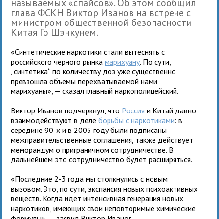
называемых «спайсов». Об этом сообщил
глава ФСКН Виктор Иванов на встрече с
министром общественной безопасности
Китая Го Шэнкунем.
«Синтетические наркотики стали вытеснять с
российского черного рынка
марихуану
. По сути,
„синтетика“ по количеству доз уже существенно
превзошла объемы перехватываемой нами
марихуаны», — сказал главный наркополицейский.
Виктор Иванов подчеркнул, что
Россия
и Китай давно
взаимодействуют в деле
борьбы с наркотиками
: в
середине 90-х и в 2005 году были подписаны
межправительственные соглашения, также действует
меморандум о приграничном сотрудничестве. В
дальнейшем это сотрудничество будет расширяться.
«Последние 2-3 года мы столкнулись с новым
вызовом. Это, по сути, экспансия новых психоактивных
веществ. Когда идет интенсивная генерация новых
наркотиков, имеющих свои неповторимые химические
формулы», — заявил Виктор Иванов.