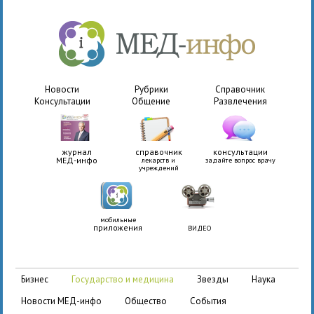
Новости
Рубрики
Справочник
Консультации
Общение
Развлечения
журнал
справочник
консультации
МЕД-инфо
лекарств и
задайте вопрос врачу
учреждений
мобильные
приложения
ВИДЕО
бизнес
государство и медицина
звезды
наука
новости МЕД-инфо
общество
события